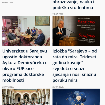
obrazovanje, nauka i
04.08.2026.
podrška studentima
29.07.2026.
Univerzitet u Sarajevu
Izložba "Sarajevo – od
ugostio doktoranda
rata do mira. Trideset
Aykuta Demiryüreka u
godina kasnije"
okviru EUPeace
svjedoči o snazi
programa doktorske
sjećanja i nosi snažnu
mobilnosti
poruku mira
24.07.2026.
21.07.2026.