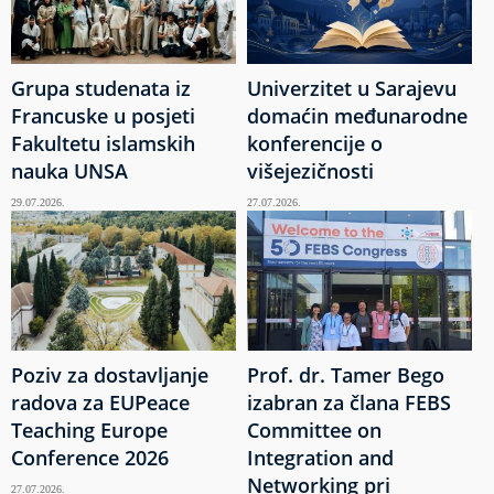
Grupa studenata iz
Univerzitet u Sarajevu
Francuske u posjeti
domaćin međunarodne
Fakultetu islamskih
konferencije o
nauka UNSA
višejezičnosti
29.07.2026.
27.07.2026.
Poziv za dostavljanje
Prof. dr. Tamer Bego
radova za EUPeace
izabran za člana FEBS
Teaching Europe
Committee on
Conference 2026
Integration and
Networking pri
27.07.2026.