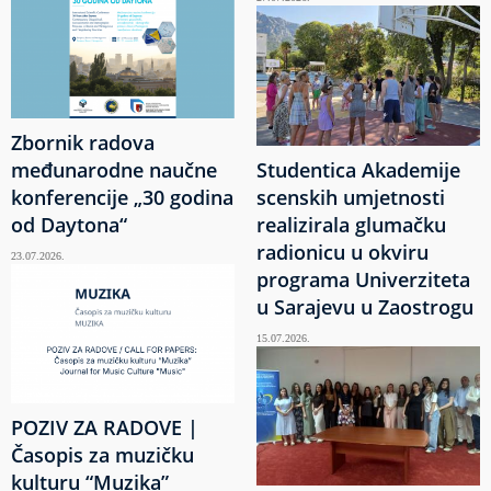
Zbornik radova
međunarodne naučne
Studentica Akademije
konferencije „30 godina
scenskih umjetnosti
od Daytona“
realizirala glumačku
radionicu u okviru
23.07.2026.
programa Univerziteta
u Sarajevu u Zaostrogu
15.07.2026.
POZIV ZA RADOVE |
Časopis za muzičku
kulturu “Muzika”