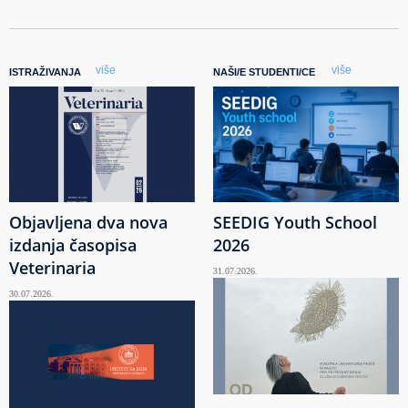
više
više
ISTRAŽIVANJA
NAŠI/E STUDENTI/CE
Objavljena dva nova
SEEDIG Youth School
izdanja časopisa
2026
Veterinaria
31.07.2026.
30.07.2026.