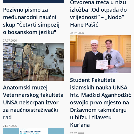
Otvorena treća u nizu
Pozivno pismo za
izložba „Od otpada do
međunarodni naučni
vrijednosti“ – „Nodo“
skup "Četvrti simpozij
Hane Pašić
o bosanskom jeziku"
28.07.2026.
27.07.2026.
Student Fakulteta
Anatomski muzej
islamskih nauka UNSA
Veterinarskog fakulteta
hfz. Madžid Aganhodžić
UNSA neiscrpan izvor
osvojio prvo mjesto na
za naučnoistraživački
Državnom takmičenju
rad
u hifzu i tilavetu
Kur'ana
24.07.2026.
27.07.2026.