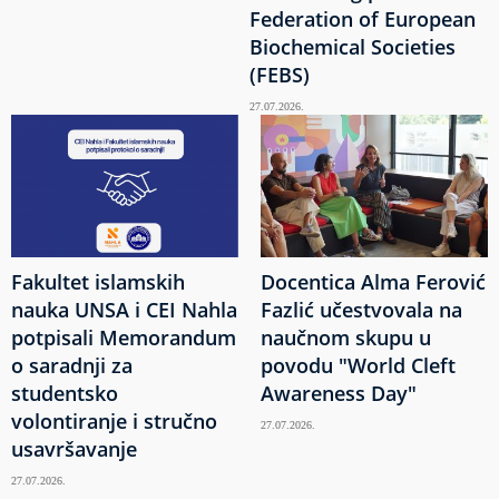
Federation of European
Biochemical Societies
(FEBS)
27.07.2026.
Fakultet islamskih
Docentica Alma Ferović
nauka UNSA i CEI Nahla
Fazlić učestvovala na
potpisali Memorandum
naučnom skupu u
o saradnji za
povodu "World Cleft
studentsko
Awareness Day"
volontiranje i stručno
27.07.2026.
usavršavanje
27.07.2026.