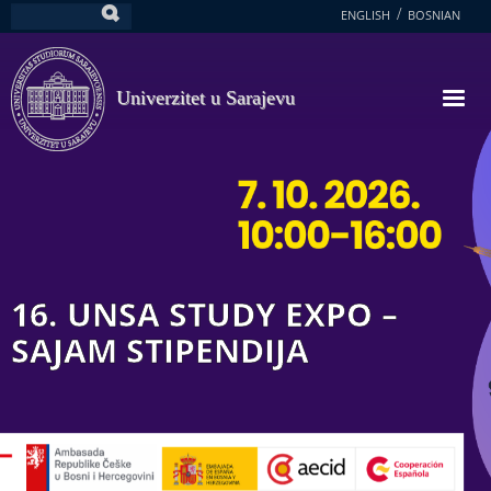
Skoči
ENGLISH
BOSNIAN
Pretraga
na
glavni
sadržaj
Univerzitet u Sarajevu
16. UNSA STUDY EXPO –
SAJAM STIPENDIJA