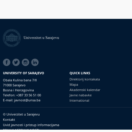
Univerzitet u Sarajevu
SOCIAL
LINKS
UNIVERSITY OF SARAJEVO
QUICK LINKS
Direktorij kontakata
Obala Kulina bana 7/II
Mapa
71000 Sarajevo
Akademski kalendar
Bosna i Hercegovina
Telefon: +387 33 56 51 00
Javne nabavke
E-mail: javnost@unsa.ba
International
© Univerzitet u Sarajevu
Footer
Kontakt
meni
Uvid javnosti i pristup informacijama
PRIJAVI NEPRAVILNOSTI