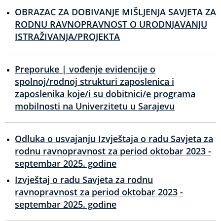
OBRAZAC ZA DOBIVANJE MIŠLJENJA SAVJETA ZA
RODNU RAVNOPRAVNOST O URODNJAVANJU
ISTRAŽIVANJA/PROJEKTA
Preporuke | vođenje evidencije o
spolnoj/rodnoj strukturi zaposlenica i
zaposlenika koje/i su dobitnici/e programa
mobilnosti na Univerzitetu u Sarajevu
Odluka o usvajanju Izvještaja o radu Savjeta za
rodnu ravnopravnost za period oktobar 2023 -
septembar 2025. godine
Izvještaj o radu Savjeta za rodnu
ravnopravnost za period oktobar 2023 -
septembar 2025. godine