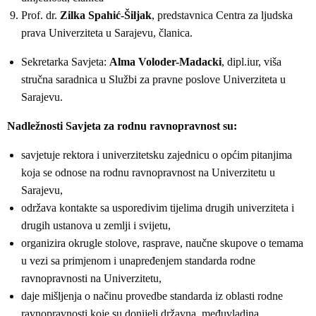
Prof. dr.
Zilka Spahić-Šiljak
, predstavnica Centra za ljudska
prava Univerziteta u Sarajevu, članica.
Sekretarka Savjeta:
Alma Voloder-Madacki
, dipl.iur, viša
stručna saradnica u Službi za pravne poslove Univerziteta u
Sarajevu.
Nadležnosti Savjeta za rodnu ravnopravnost su:
savjetuje rektora i univerzitetsku zajednicu o općim pitanjima
koja se odnose na rodnu ravnopravnost na Univerzitetu u
Sarajevu,
održava kontakte sa usporedivim tijelima drugih univerziteta i
drugih ustanova u zemlji i svijetu,
organizira okrugle stolove, rasprave, naučne skupove o temama
u vezi sa primjenom i unapređenjem standarda rodne
ravnopravnosti na Univerzitetu,
daje mišljenja o načinu provedbe standarda iz oblasti rodne
ravnopravnosti koje su donijeli državna, međuvladina