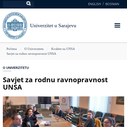
Skoči
ENGLISH
BOSNIAN
Pretraga
na
glavni
sadržaj
Univerzitet u Sarajevu
You
Početna
O Univerzitetu
Kvalitet na UNSA
Savjet za rodnu ravnopravnost UNSA
are
here
O UNIVERZITETU
Savjet za rodnu ravnopravnost
UNSA