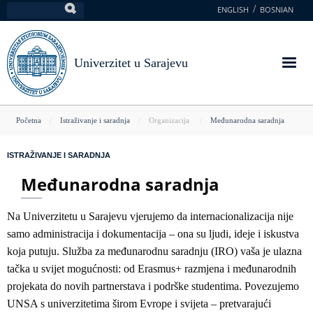
Skoči
ENGLISH
BOSNIAN
Pretraga
na
glavni
sadržaj
Univerzitet u Sarajevu
You
Početna
Istraživanje i saradnja
Organizacija
Međunarodna saradnja
are
ISTRAŽIVANJE I SARADNJA
here
Međunarodna saradnja
Na Univerzitetu u Sarajevu vjerujemo da internacionalizacija nije
samo administracija i dokumentacija – ona su ljudi, ideje i iskustva
koja putuju. Služba za međunarodnu saradnju (IRO) vaša je ulazna
tačka u svijet mogućnosti: od Erasmus+ razmjena i međunarodnih
projekata do novih partnerstava i podrške studentima. Povezujemo
UNSA s univerzitetima širom Evrope i svijeta – pretvarajući