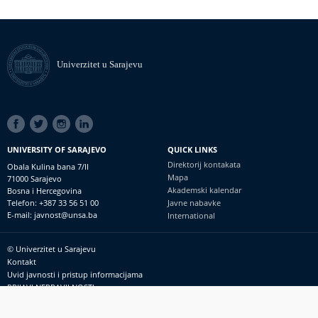
Univerzitet u Sarajevu
SOCIAL
LINKS
UNIVERSITY OF SARAJEVO
QUICK LINKS
Direktorij kontakata
Obala Kulina bana 7/II
Mapa
71000 Sarajevo
Akademski kalendar
Bosna i Hercegovina
Telefon: +387 33 56 51 00
Javne nabavke
E-mail: javnost@unsa.ba
International
© Univerzitet u Sarajevu
Footer
Kontakt
meni
Uvid javnosti i pristup informacijama
PRIJAVI NEPRAVILNOSTI
RSS
prijavikorupciju@unsa.ba