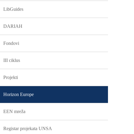
LibGuides
DARIAH
Fondovi
III ciklus
Projekti
Horizon Europe
EEN mreža
Registar projekata UNSA