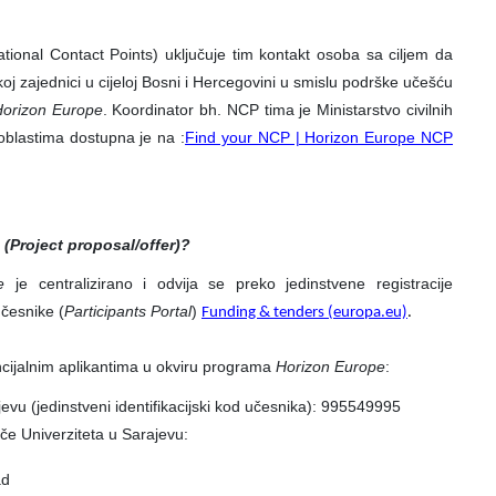
onal Contact Points) uključuje tim kontakt osoba sa ciljem da
oj zajednici u cijeloj Bosni i Hercegovini u smislu podrške učešću
orizon Europe
. Koordinator bh. NCP tima je Ministarstvo civilnih
oblastima dostupna je na :
Find your NCP | Horizon Europe NCP
 (Project proposal/offer)?
e
je centralizirano i odvija se preko jedinstvene registracije
učesnike (
Participants Portal
)
Funding & tenders (europa.eu)
.
cijalnim aplikantima u okviru programa
Horizon Europe
:
jevu (jedinstveni identifikacijski kod učesnika): 995549995
če Univerziteta u Sarajevu:
ad