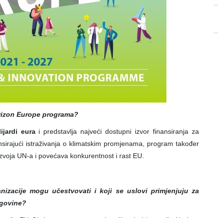
orizon Europe programa?
ijardi eura
i predstavlja najveći dostupni izvor finansiranja za
nansirajući istraživanja o klimatskim promjenama, program također
azvoja UN-a i povećava konkurentnost i rast EU.
ganizacije mogu učestvovati i koji se uslovi primjenjuju za
egovine?