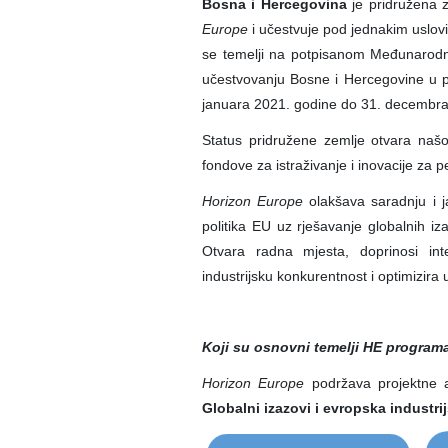
Bosna i Hercegovina
je pridružena z
Europe
i učestvuje pod jednakim uslovi
se temelji na potpisanom Međunarod
učestvovanju Bosne i Hercegovine u p
januara 2021. godine do 31. decembra
Status pridružene zemlje otvara našo
fondove za istraživanje i inovacije za 
Horizon Europe
olakšava saradnju i ja
politika EU uz rješavanje globalnih iza
Otvara radna mjesta, doprinosi int
industrijsku konkurentnost i optimizira
Koji su osnovni temelji HE program
Horizon Europe
podržava projektne a
Globalni izazovi i evropska industr