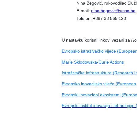
Nina Begović, rukovodilac Služ
E-mail:
nina.begovic@unsa.ba
Telefon: +387 33 565 123
U nastavku korisni linkovi vezani za
Ho
Evropsko istraživačko vijeće (Europea
Marie Sklodowska-Curie Actions
Istraživačke infrastrukture (Research I
Evropsko inovacijsko vijeće (European 
Evropski inovacioni ekosistemi (Europ
Evropski institut inovacija i tehnologij