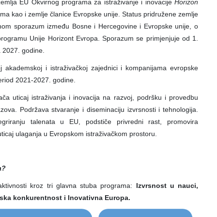
emlja EU Okvirnog programa za istraživanje i inovacije
Horizon
ma kao i zemlje članice Evropske unije. Status pridružene zemlje
nom sporazum između Bosne i Hercegovine i Evropske unije, o
rogramu Unije Horizont Evropa. Sporazum se primjenjuje od 1.
 2027. godine.
j akademskoj i istraživačkoj zajednici i kompanijama evropske
period 2021-2027. godine.
ča uticaj istraživanja i inovacija na razvoj, podršku i provedbu
zova. Podržava stvaranje i diseminaciju izvrsnosti i tehnologija.
egriranju talenata u EU, podstiče privredni rast, promovira
 uticaj ulaganja u Evropskom istraživačkom prostoru.
a?
ktivnosti kroz tri glavna stuba programa:
Izvrsnost u nauci,
ijska konkurentnost i Inovativna Europa.