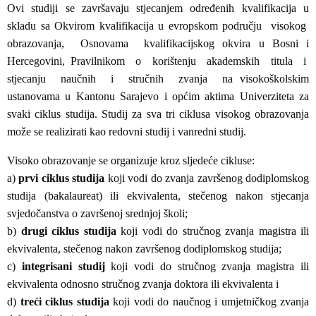
Ovi studiji se završavaju stjecanjem određenih kvalifikacija u
skladu sa Okvirom kvalifikacija u evropskom području visokog
obrazovanja, Osnovama kvalifikacijskog okvira u Bosni i
Hercegovini, Pravilnikom o korištenju akademskih titula i
stjecanju naučnih i stručnih zvanja na visokoškolskim
ustanovama u Kantonu Sarajevo i općim aktima Univerziteta za
svaki ciklus studija. Studij za sva tri ciklusa visokog obrazovanja
može se realizirati kao redovni studij i vanredni studij.
Visoko obrazovanje se organizuje kroz sljedeće cikluse:
a)
prvi ciklus studija
koji vodi do zvanja završenog dodiplomskog
studija (bakalaureat) ili ekvivalenta, stečenog nakon stjecanja
svjedočanstva o završenoj srednjoj školi;
b)
drugi ciklus studija
koji vodi do stručnog zvanja magistra ili
ekvivalenta, stečenog nakon završenog dodiplomskog studija;
c)
integrisani studij
koji vodi do stručnog zvanja magistra ili
ekvivalenta odnosno stručnog zvanja doktora ili ekvivalenta i
d)
treći ciklus studija
koji vodi do naučnog i umjetničkog zvanja