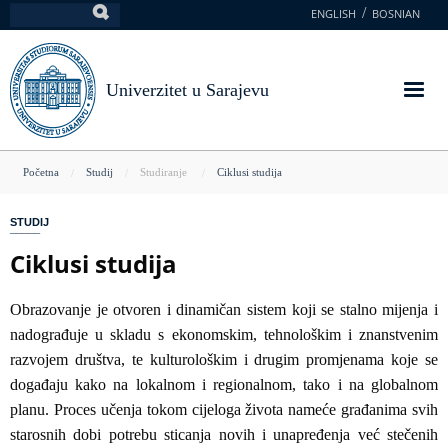
Skoči
ENGLISH
BOSNIAN
Pretraga
na
glavni
sadržaj
Univerzitet u Sarajevu
You
Početna
Studij
Studiranje
Ciklusi studija
are
STUDIJ
here
Ciklusi studija
Obrazovanje je otvoren i dinamičan sistem koji se stalno mijenja i
nadograđuje u skladu s ekonomskim, tehnološkim i znanstvenim
razvojem društva, te kulturološkim i drugim promjenama koje se
događaju kako na lokalnom i regionalnom, tako i na globalnom
planu. Proces učenja tokom cijeloga života nameće građanima svih
starosnih dobi potrebu sticanja novih i unapređenja već stečenih