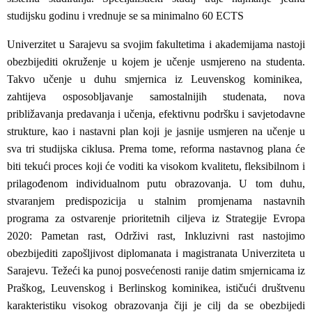
studijsku godinu i vrednuje se sa minimalno 60 ECTS
Univerzitet u Sarajevu sa svojim fakultetima i akademijama nastoji
obezbijediti okruženje u kojem je učenje usmjereno na studenta.
Takvo učenje u duhu smjernica iz Leuvenskog kominikea,
zahtijeva osposobljavanje samostalnijih studenata, nova
približavanja predavanja i učenja, efektivnu podršku i savjetodavne
strukture, kao i nastavni plan koji je jasnije usmjeren na učenje u
sva tri studijska ciklusa. Prema tome, reforma nastavnog plana će
biti tekući proces koji će voditi ka visokom kvalitetu, fleksibilnom i
prilagođenom individualnom putu obrazovanja. U tom duhu,
stvaranjem predispozicija u stalnim promjenama nastavnih
programa za ostvarenje prioritetnih ciljeva iz Strategije Evropa
2020: Pametan rast, Održivi rast, Inkluzivni rast nastojimo
obezbijediti zapošljivost diplomanata i magistranata Univerziteta u
Sarajevu. Težeći ka punoj posvećenosti ranije datim smjernicama iz
Praškog, Leuvenskog i Berlinskog kominikea, ističući društvenu
karakteristiku visokog obrazovanja čiji je cilj da se obezbijedi