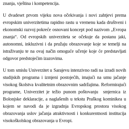
znanja, vještina i kompetencija.
U dvadeset prvom vijeku nova očekivanja i novi zahtjevi prema
evropskim univerzitetima rapidno rastu u vremenu kada društveni i
ekonomski razvoj pokreće osnovani koncept pod nazivom „Evropa
znanja“. Od evropskih univerziteta se očekuje da postanu jaki,
autonomni, inkluzivni i da pružaju obrazovanje koje se temelji na
istraživanju te na ovaj način omoguće učenje koje će predstavljati
odgovor predstojećim izazovima.
U tom smislu Univerzitet u Sarajevu intenzivno radi na izradi novih
studijskih programa i izmjeni postojećih, imajući na umu jačanje
visokog školstva kvalitetnim obrazovnim sadržajima. Reformirajući
programe, Univerzitet je težio punom poštovanju smjernica iz
Bolonjske deklaracije, a naglašenih u tekstu Praškog kominikea u
kojem se navodi da je izgradnja Evropskog prostora visokog
obrazovanja uslov jačanja atraktivnosti i konkurentnosti institucija
visokoškolskog obrazovanja u Evropi.