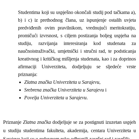
Studentima koji su uspješno okončali studij pod tačkama a),
b) i c) iz prethodnog člana, uz ispunjenje ostalih uvjeta
predviđenih ovim pravilnikom, vrednujući meritokratiju,
promičući izvrsnost, s ciljem postizanja boljeg uspjeha na
studiju, razvijanja interesiranja kod studenata za
naučnoistraživački, umjetnički i stručni rad, te podsticanja
kreativnog i kritičkog mišljenja studenata, kao i za doprinos
afirmaciji Univerziteta, dodjeljuju se sljedeće vrste
priznanja:
Zlatna značka Univerziteta u Sarajevu
,
Srebrena značka Univerziteta u Sarajevu
i
Povelja Univerziteta u Sarajevu
.
Priznanje
Zlatna značka
dodjeljuje se za postignuti izuzetan uspjeh
u studiju studentima fakulteta, akademija, centara Univerziteta u
Sarajevu koji su u redovnom roku odbranili završni rad i završili: