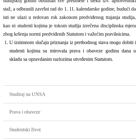
studijskoj godini odslušali sve predmete i stekli tzv. apsolventski
staž, a odbranili završni rad do 1. 11. kalendarske godine, budući da
isti ne ulazi u redovan rok zakonom predviđenog trajanja studija,
kao ni studenti kojima je tokom studija izrečena disciplinska mjera
zbog kršenja normi predviđenih Statutom i važećim pravilnicima.
U iznimnom slučaju priznanja iz prethodnog stava mogu dobiti i
studenti kojima su mirovala prava i obaveze godinu dana u
skladu sa opravdanim razlozima utvrđenim Statutom.
GLAVNA NAVIGACIJA
Studiraj na UNSA
Prava i obaveze
Studentski život