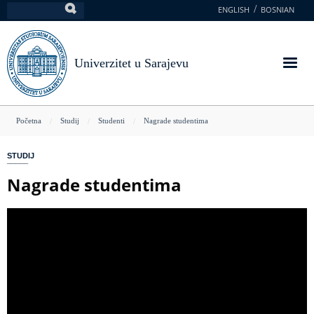
Skoči
ENGLISH
BOSNIAN
Pretraga
na
glavni
sadržaj
Univerzitet u Sarajevu
You
Početna
Studij
Studenti
Nagrade studentima
are
STUDIJ
here
Nagrade studentima