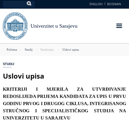
Skoči
ENGLISH
BOSNIAN
Pretraga
na
glavni
sadržaj
Univerzitet u Sarajevu
You
Početna
Studij
Studiranje
Uslovi upisa
are
STUDIJ
here
Uslovi upisa
KRITERIJI I MJERILA ZA UTVRĐIVANJE
REDOSLIJEDA PRIJEMA KANDIDATA ZA UPIS U PRVU
GODINU PRVOG I DRUGOG CIKLUSA, INTEGRISANOG
STRUČNOG I SPECIJALISTIČKOG STUDIJA NA
UNIVERZITETU U SARAJEVU