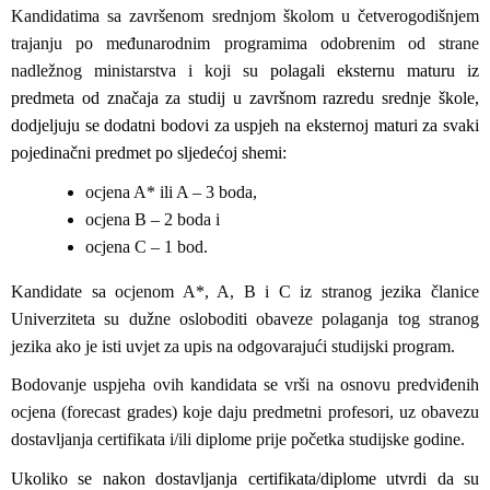
Kandidatima sa završenom srednjom školom u četverogodišnjem
trajanju po međunarodnim programima odobrenim od strane
nadležnog ministarstva i koji su
polagali eksternu maturu iz
predmeta od značaja za studij u završnom razredu srednje škole,
dodjeljuju se dodatni bodovi za uspjeh na eksternoj maturi za svaki
pojedinačni predmet po sljedećoj shemi:
ocjena A* ili A – 3 boda,
ocjena B – 2 boda i
ocjena C – 1 bod.
Kandidate sa ocjenom A*, A, B i C iz stranog jezika članice
Univerziteta su dužne osloboditi obaveze polaganja tog stranog
jezika ako je isti uvjet za upis na odgovarajući studijski program.
Bodovanje uspjeha ovih kandidata se vrši na osnovu predviđenih
ocjena (forecast grades) koje daju predmetni profesori, uz obavezu
dostavljanja certifikata i/ili diplome prije početka studijske godine.
Ukoliko se nakon dostavljanja certifikata/diplome utvrdi da su