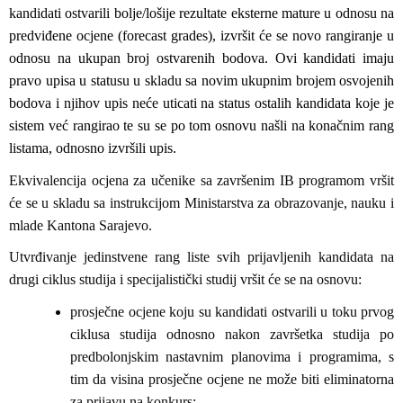
kandidati ostvarili bolje/lošije rezultate eksterne mature u odnosu na
predviđene ocjene (forecast grades), izvršit će se novo rangiranje u
odnosu na ukupan broj ostvarenih bodova. Ovi kandidati imaju
pravo upisa u statusu u skladu sa novim ukupnim brojem osvojenih
bodova i njihov upis neće uticati na status ostalih kandidata koje je
sistem već rangirao te su se po tom osnovu našli na konačnim rang
listama, odnosno izvršili upis.
Ekvivalencija ocjena za učenike sa završenim IB programom vršit
će se u skladu sa instrukcijom Ministarstva za obrazovanje, nauku i
mlade Kantona Sarajevo.
Utvrđivanje jedinstvene rang liste svih prijavljenih kandidata na
drugi ciklus studija i specijalistički studij vršit će se na osnovu:
prosječne ocjene koju su kandidati ostvarili u toku prvog
ciklusa studija odnosno nakon završetka studija po
predbolonjskim nastavnim planovima i programima, s
tim da visina prosječne ocjene ne može biti eliminatorna
za prijavu na konkurs;