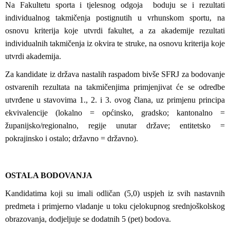
Na Fakultetu sporta i tjelesnog odgoja boduju se i rezultati
individualnog takmičenja postignutih u vrhunskom sportu, na
osnovu kriterija koje utvrdi fakultet, a za akademije rezultati
individualnih takmičenja iz okvira te struke, na osnovu kriterija koje
utvrdi akademija.
Za kandidate iz država nastalih raspadom bivše SFRJ za bodovanje
ostvarenih rezultata na takmičenjima primjenjivat će se odredbe
utvrđene u stavovima 1., 2. i 3. ovog člana, uz primjenu principa
ekvivalencije (lokalno = općinsko, gradsko; kantonalno =
županijsko/regionalno, regije unutar države; entitetsko =
pokrajinsko i ostalo; državno = državno).
OSTALA BODOVANJA
Kandidatima koji su imali odličan (5,0) uspjeh iz svih nastavnih
predmeta i primjerno vladanje u toku cjelokupnog srednjoškolskog
obrazovanja, dodjeljuje se dodatnih 5 (pet) bodova.