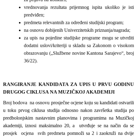
vrednovanja rezultata prijemnog ispita ukoliko je isti
predviđen;
predmeta relevantnih za određeni studijski program;
na osnovu dobijenih Univerzitetskih priznanja/nagrada;
za upis na pojedine studijske programe mogu se utvrditi
dodatni uslovi/kriteriji u skladu sa Zakonom o visokom
obrazovanju („Službene novine Kantona Sarajevo“, broj
36/22).
RANGIRANJE KANDIDATA ZA UPIS U PRVU GODINU
DRUGOG CIKLUSA NA MUZIČKOJ AKADEMIJI
Broj
bodova na osnovu
prosječne ocjene koju su kandidati ostvarili
u toku prvog ciklusa studija odnosno nakon završetka studija po
predbolonjskim nastavnim planovima i programima na Muzičkoj
akademiji, iznosi maksimalno 20, a utvrđuje se na način da se
prosj
ek ocjena svih predmeta
pomnoži sa 2 i zaokruži na dvije