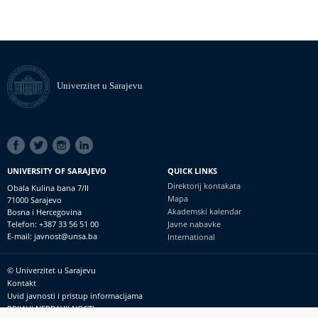
Univerzitet u Sarajevu
SOCIAL
LINKS
UNIVERSITY OF SARAJEVO
QUICK LINKS
Direktorij kontakata
Obala Kulina bana 7/II
Mapa
71000 Sarajevo
Akademski kalendar
Bosna i Hercegovina
Telefon: +387 33 56 51 00
Javne nabavke
E-mail: javnost@unsa.ba
International
© Univerzitet u Sarajevu
Footer
Kontakt
meni
Uvid javnosti i pristup informacijama
PRIJAVI NEPRAVILNOSTI