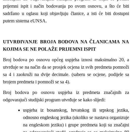
prijemni ispit i način bodovanja po ovom osnovu, a što će biti
sadržano u oglasu koji objavljuju članice, a isti će biti dostupni
putem sistema eUNSA.
UTVRĐIVANJE BROJA BODOVA NA ČLANICAMA NA
KOJIMA SE NE POLAŽE PRIJEMNI ISPIT
Broj bodova po osnovu općeg uspjeha iznosi maksimalno 20, a
utvrđuje se na način da se prosjek ocjena iz svih predmeta pomnoži
sa 4 i zaokruži na dvije decimale. (saberu se ocjene, podijele sa
brojem predmeta i pomnoži se sa 4).
Broj bodova po osnovu uspjeha iz predmeta značajnih za
odgovarajući studijski program utvrđuje se kako slijedi:
uspjeha iz bosanskog, hrvatskog ili srpskog jezika,
odnosno engleskog jezika
(ukoliko se nastava organizuje
na engleskom jeziku) i grupe predmeta koji su značajni