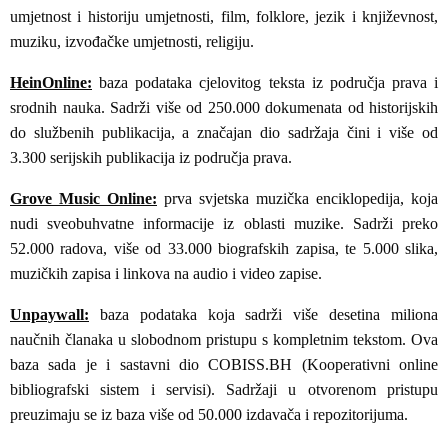
umjetnost i historiju umjetnosti, film, folklore, jezik i književnost,
muziku, izvođačke umjetnosti, religiju.
HeinOnline:
baza podataka cjelovitog teksta iz područja prava i
srodnih nauka. Sadrži više od 250.000 dokumenata od historijskih
do službenih publikacija, a značajan dio sadržaja čini i više od
3.300 serijskih publikacija iz područja prava.
Grove Music Online:
prva svjetska muzička enciklopedija, koja
nudi sveobuhvatne informacije iz oblasti muzike. Sadrži preko
52.000 radova, više od 33.000 biografskih zapisa, te 5.000 slika,
muzičkih zapisa i linkova na audio i video zapise.
Unpaywall:
baza podataka koja sadrži više desetina miliona
naučnih članaka u slobodnom pristupu s kompletnim tekstom. Ova
baza sada je i sastavni dio COBISS.BH (Kooperativni online
bibliografski sistem i servisi). Sadržaji u otvorenom pristupu
preuzimaju se iz baza više od 50.000 izdavača i repozitorijuma.