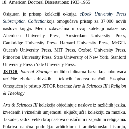
American Doctoral Dissertations: 1933-1955
Osiguran je pristup kolekciji e-knjga
eBook University Press
Subscription Collection
koja omogućava pristup za 37.000 novih
naslova knjiga. Među izdavačima u ovoj kolekciji nalaze se:
Aberdeen University Press, Amsterdam University Press,
Cambridge University Press, Harvard University Press, McGill-
Queen's University Press, MIT Press, Oxford University Press,
Princeton University Press, State University of New York, Stanford
University Press i Yale University Press.
JSTOR
Journal Storage:
multidisciplinarna baza koja obuhvaća
različite zbirke arhivskih i tekućih brojeva naučnih časopisa.
Omogućen je pristup JSTOR bazama:
Arts & Sciences III
i
Religion
& Theology
.
Arts & Sciences III
kolekcija objedinjuje naslove iz različitih jezika,
izvedenih i vizuelnih umjetnosti, uključujući i kolekciju za muziku.
Također, sadrži veliki broj naslova o istočnim i zapadnim religijama.
Pokriva naučna područja: arhitekturu i arhitektonsku historiju,