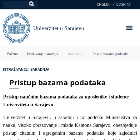
Skoči
ENGLISH
BOSNIAN
Pretraga
na
glavni
sadržaj
Univerzitet u Sarajevu
You
Početna
Istraživanje i saradnja
Istrazivanje
Pristup bazama podataka
are
ISTRAŽIVANJE I SARADNJA
here
Pristup bazama podataka
Pristup naučnim bazama podataka za uposlenike i studente
Univerziteta u Sarajevu
Univerzitet u Sarajevu, u saradnji i uz podršku Ministarstva za
nauku, visoko obrazovanje i mlade Kantona Sarajevo, obezbjeđuje
pristup citatnim i agregatnim bazama podataka koje zajednici