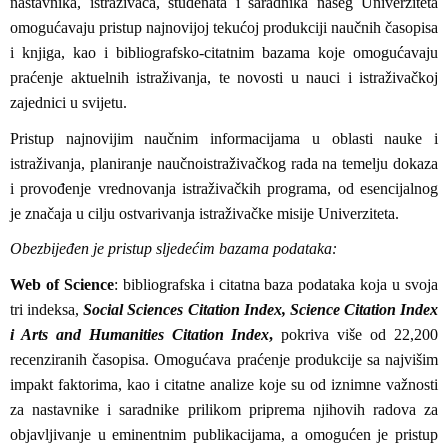
nastavnika, istraživača, studenata i saradnika našeg Univerziteta
omogućavaju pristup najnovijoj tekućoj produkciji naučnih časopisa
i knjiga, kao i bibliografsko-citatnim bazama koje omogućavaju
praćenje aktuelnih istraživanja, te novosti u nauci i istraživačkoj
zajednici u svijetu.
Pristup najnovijim naučnim informacijama u oblasti nauke i
istraživanja, planiranje naučnoistraživačkog rada na temelju dokaza
i provođenje vrednovanja istraživačkih programa, od esencijalnog
je značaja u cilju ostvarivanja istraživačke misije Univerziteta.
Obezbijeđen je pristup sljedećim bazama podataka:
Web of Science
: bibliografska i citatna baza podataka koja u svoja
tri indeksa,
Social Sciences Citation Index, Science Citation Index
i Arts and Humanities Citation Index
,
pokriva više od 22,200
recenziranih časopisa. Omogućava praćenje produkcije sa najvišim
impakt faktorima, kao i citatne analize koje su od iznimne važnosti
za nastavnike i saradnike prilikom priprema njihovih radova za
objavljivanje u eminentnim publikacijama, a omogućen je pristup