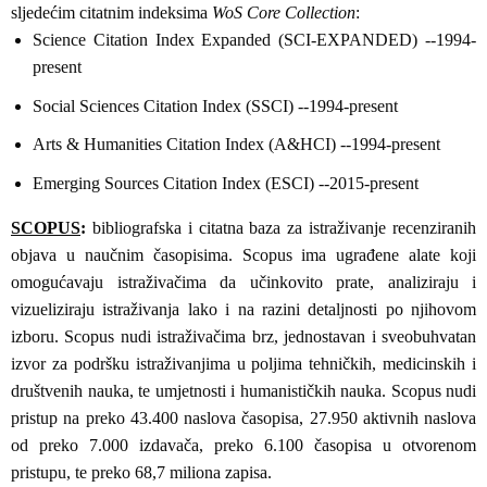
sljedećim citatnim indeksima
WoS Core Collection
:
Science Citation Index Expanded (SCI-EXPANDED) --1994-
present
Social Sciences Citation Index (SSCI) --1994-present
Arts & Humanities Citation Index (A&HCI) --1994-present
Emerging Sources Citation Index (ESCI) --2015-present
SCOPUS
:
bibliografska i citatna baza za istraživanje recenziranih
objava u naučnim časopisima. Scopus ima ugrađene alate koji
omogućavaju istraživačima da učinkovito prate, analiziraju i
vizueliziraju istraživanja lako i na razini detaljnosti po njihovom
izboru. Scopus nudi istraživačima brz, jednostavan i sveobuhvatan
izvor za podršku istraživanjima u poljima tehničkih, medicinskih i
društvenih nauka, te umjetnosti i humanističkih nauka. Scopus nudi
pristup na preko 43.400 naslova časopisa, 27.950 aktivnih naslova
od preko 7.000 izdavača, preko 6.100 časopisa u otvorenom
pristupu, te preko 68,7 miliona zapisa.