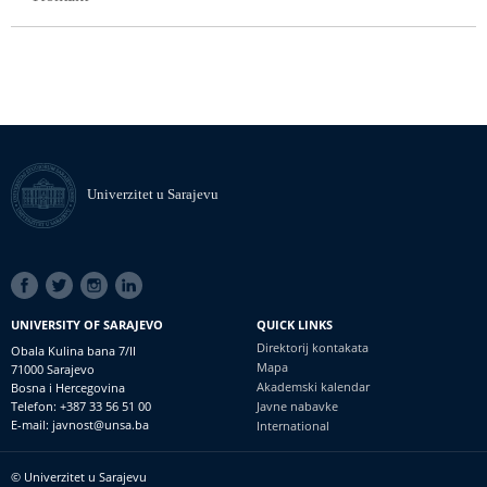
Univerzitet u Sarajevu
SOCIAL
LINKS
UNIVERSITY OF SARAJEVO
QUICK LINKS
Direktorij kontakata
Obala Kulina bana 7/II
Mapa
71000 Sarajevo
Akademski kalendar
Bosna i Hercegovina
Telefon: +387 33 56 51 00
Javne nabavke
E-mail: javnost@unsa.ba
International
© Univerzitet u Sarajevu
Footer