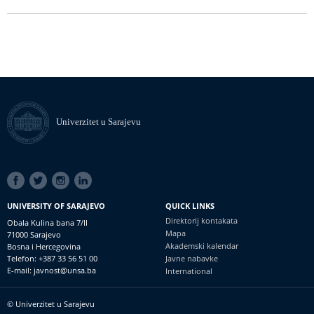
Univerzitet u Sarajevu
SOCIAL
LINKS
UNIVERSITY OF SARAJEVO
QUICK LINKS
Direktorij kontakata
Obala Kulina bana 7/II
Mapa
71000 Sarajevo
Akademski kalendar
Bosna i Hercegovina
Telefon: +387 33 56 51 00
Javne nabavke
E-mail: javnost@unsa.ba
International
© Univerzitet u Sarajevu
Footer