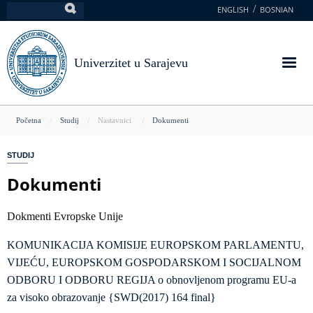
Skoči
ENGLISH
BOSNIAN
Pretraga
na
glavni
sadržaj
Univerzitet u Sarajevu
You
Početna
Studij
Nastavnici
Dokumenti
are
STUDIJ
here
Dokumenti
Dokmenti Evropske Unije
KOMUNIKACIJA KOMISIJE EUROPSKOM PARLAMENTU,
VIJEĆU, EUROPSKOM GOSPODARSKOM I SOCIJALNOM
ODBORU I ODBORU REGIJA o obnovljenom programu EU-a
za visoko obrazovanje {SWD(2017) 164 final}