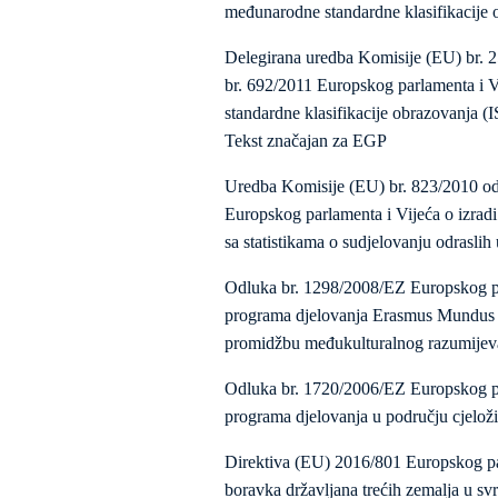
međunarodne standardne klasifikacije
Delegirana uredba Komisije (EU) br. 25
br. 692/2011 Europskog parlamenta i V
standardne klasifikacije obrazovanja (I
Tekst značajan za EGP
Uredba Komisije (EU) br. 823/2010 od
Europskog parlamenta i Vijeća o izradi 
sa statistikama o sudjelovanju odrasli
Odluka br. 1298/2008/EZ Europskog par
programa djelovanja Erasmus Mundus 20
promidžbu međukulturalnog razumijeva
Odluka br. 1720/2006/EZ Europskog pa
programa djelovanja u području cjelož
Direktiva (EU) 2016/801 Europskog par
boravka državljana trećih zemalja u svr