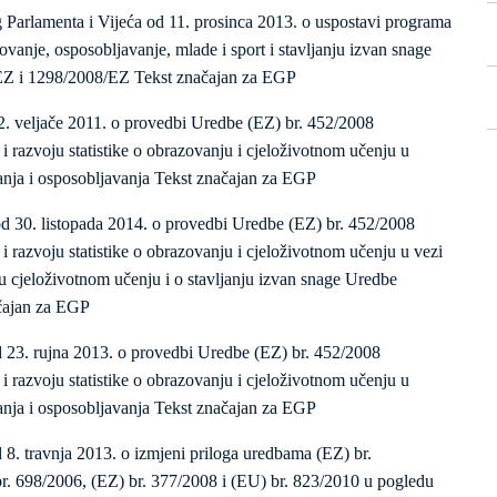
Parlamenta i Vijeća od 11. prosinca 2013. o uspostavi programa
anje, osposobljavanje, mlade i sport i stavljanju izvan snage
EZ i 1298/2008/EZ Tekst značajan za EGP
. veljače 2011. o provedbi Uredbe (EZ) br. 452/2008
i razvoju statistike o obrazovanju i cjeloživotnom učenju u
vanja i osposobljavanja Tekst značajan za EGP
d 30. listopada 2014. o provedbi Uredbe (EZ) br. 452/2008
i razvoju statistike o obrazovanju i cjeloživotnom učenju u vezi
 u cjeloživotnom učenju i o stavljanju izvan snage Uredbe
čajan za EGP
 23. rujna 2013. o provedbi Uredbe (EZ) br. 452/2008
i razvoju statistike o obrazovanju i cjeloživotnom učenju u
vanja i osposobljavanja Tekst značajan za EGP
8. travnja 2013. o izmjeni priloga uredbama (EZ) br.
r. 698/2006, (EZ) br. 377/2008 i (EU) br. 823/2010 u pogledu