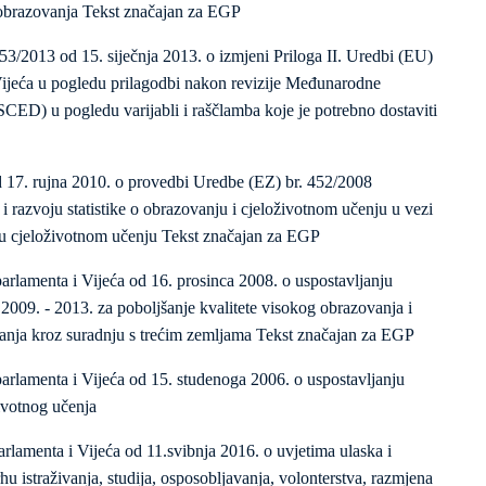
 obrazovanja Tekst značajan za EGP
3/2013 od 15. siječnja 2013. o izmjeni Priloga II. Uredbi (EU)
ijeća u pogledu prilagodbi nakon revizije Međunarodne
SCED) u pogledu varijabli i raščlamba koje je potrebno dostaviti
 17. rujna 2010. o provedbi Uredbe (EZ) br. 452/2008
i razvoju statistike o obrazovanju i cjeloživotnom učenju u vezi
h u cjeloživotnom učenju Tekst značajan za EGP
lamenta i Vijeća od 16. prosinca 2008. o uspostavljanju
09. - 2013. za poboljšanje kvalitete visokog obrazovanja i
nja kroz suradnju s trećim zemljama Tekst značajan za EGP
rlamenta i Vijeća od 15. studenoga 2006. o uspostavljanju
ivotnog učenja
lamenta i Vijeća od 11.svibnja 2016. o uvjetima ulaska i
hu istraživanja, studija, osposobljavanja, volonterstva, razmjena