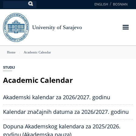
Skip
ENGLISH
BOSNIAN
Search
to
main
content
University of Sarajevo
You
Home
Academic Calendar
are
STUDIJ
here
Academic Calendar
Akademski kalendar za 2026/2027. godinu
Kalendar značajnih datuma za 2026/2027. godinu
Dopuna Akademskog kalendara za 2025/2026.
godinu (Akademska pauza)