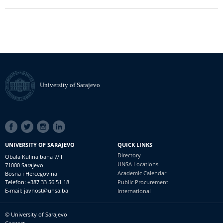
University of Sarajevo
SOCIAL
LINKS
UNIVERSITY OF SARAJEVO
QUICK LINKS
Directory
Obala Kulina bana 7/II
UNSA Locations
71000 Sarajevo
Academic Calendar
Bosna i Hercegovina
Telefon: +387 33 56 51 18
Public Procurement
E-mail: javnost@unsa.ba
International
© University of Sarajevo
Footer