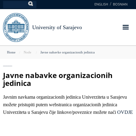
Skip
ENGLISH
BOSNIAN
Search
to
main
content
University of Sarajevo
You
Home
Node
Javne nabavke organizacionih jedinica
are
here
Javne nabavke organizacionih
jedinica
Javnim navkama organizacionih jedinica Univerziteta u Sarajevu
možete pristupiti putem webstranica organizacionih jedinica
Univerziteta u Sarajevu čije linkove/poveznice možete naći
OVDJE