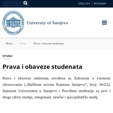
Skip
ENGLISH
BOSNIAN
Search
to
main
content
University of Sarajevo
You
Home
Node
Prava i obaveze studenata
are
STUDIJ
here
Prava i obaveze studenata
Prava i obaveze studenata utvrđena su Zakonom o visokom
obrazovanju („Službene novine Kantona Sarajevo“, broj: 36/22),
Statutom Univerziteta u Sarajevu i Pravilima studiranja za prvi i
drugi ciklus studija, integrisani, stručni i specijalistički studij.