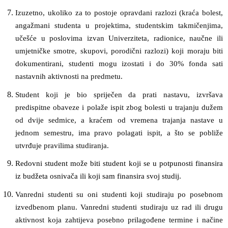
Izuzetno, ukoliko za to postoje opravdani razlozi (kraća bolest,
angažmani studenta u projektima, studentskim takmičenjima,
učešće u poslovima izvan Univerziteta, radionice, naučne ili
umjetničke smotre, skupovi, porodični razlozi) koji moraju biti
dokumentirani, studenti mogu izostati i do 30% fonda sati
nastavnih aktivnosti na predmetu.
Student koji je bio spriječen da prati nastavu, izvršava
predispitne obaveze i polaže ispit zbog bolesti u trajanju dužem
od dvije sedmice, a kraćem od vremena trajanja nastave u
jednom semestru, ima pravo polagati ispit, a što se pobliže
utvrđuje pravilima studiranja.
Redovni student može biti student koji se u potpunosti finansira
iz budžeta osnivača ili koji sam finansira svoj studij.
Vanredni studenti su oni studenti koji studiraju po posebnom
izvedbenom planu. Vanredni studenti studiraju uz rad ili drugu
aktivnost koja zahtijeva posebno prilagođene termine i načine