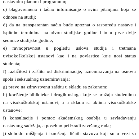
nastavnim planom i programom;
c) blagovremeno i tačno informisanje o svim pitanjima koja se
odnose na studij;
d) da na transparentan način bude upoznat o rasporedu nastave i
ispitnim terminima na nivou studijske godine i to u prve dvije
sedmice studijske godine;
e) ravnopravnost u pogledu uslova studija i tretmana
uvisokoškolskoj ustanovi kao i na povlastice koje nosi status
studenta;
f) različitost i zaštitu od diskriminacije, uznemiravanja na osnovu
spola i seksualnog uznemiravanja;
g) pravo na zdravstvenu zaštitu u skladu sa zakonom;
h) korištenje biblioteke i drugih usluga koje se pružaju studentima
na visokoškolskoj ustanovi, a u skladu sa aktima visokoškolske
ustanove;
i) konsultacije i pomoć akademskog osoblja u savladavanju
nastavnog sadržaja, a posebno pri izradi završnog rada;
j) slobodu mišljenja i iznošenja ličnih stavova koji su u vezi sa