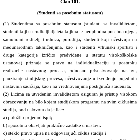
Član 101.
(Studenti sa posebnim statusom)
(1) Studentima sa posebnim statusom (studenti sa invaliditetom,
studenti koji su roditelji djeteta kojima je neophodna posebna njega,
samohrani roditelj, trudnica, porodilja, studenti koji učestvuju na
međunarodnim takmičenjima, kao i studenti vrhunski sportisti i
druge kategorije izričito predviđene u statutu visokoškolske
ustanove) priznaje se pravo na individualizaciju u postupku
realizacije nastavnog procesa, odnosno prisustvovanje nastavi,
pauziranje studijskog procesa, učestvovanje u izvođenju pojedinih
nastavnih sadržaja, kao i na vrednovanjima postignuća studenata.
(2) Licima sa utvrđenim invaliditetom osiguran je pristup visokom
obrazovanju na bilo kojem studijskom programu na svim ciklusima
studija, pod uslovom da je lice:
a) položilo prijemni ispit;
b) sposobno obavljati praktične zadatke u nastavi;
c) steklo pravo upisa na odgovarajući ciklus studija i