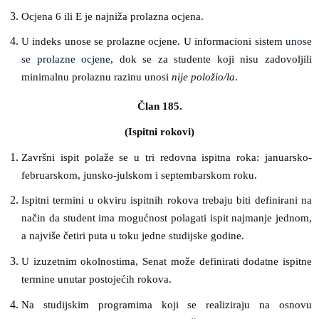
Ocjena 6 ili E je najniža prolazna ocjena.
U indeks unose se prolazne ocjene. U informacioni sistem
unose
se prolazne ocjene
, dok se za studente koji nisu zadovoljili
minimalnu prolaznu razinu unosi
nije položio/la
.
Član 185.
(Ispitni rokovi)
Završni ispit polaže se u tri redovna ispitna roka: januarsko-
februarskom, junsko-julskom i septembarskom roku.
Ispitni termini u okviru ispitnih rokova trebaju biti definirani na
način da student ima mogućnost polagati ispit najmanje jednom,
a najviše četiri puta u toku jedne studijske godine.
U izuzetnim okolnostima, Senat može definirati dodatne ispitne
termine unutar postojećih rokova.
Na studijskim programima koji se realiziraju na osnovu