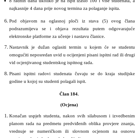
8 radnih dana ukoliko je na ispit izašlo 100 i više studenata, a
najkasnije 4 dana prije novog termina za polaganje ispita.
Pod objavom na oglasnoj ploči iz stava (5) ovog člana
podrazumijeva se i objava rezultata putem odgovarajuće
elektronske platforme za učenje i nastavu članice.
Nastavnik je dužan oglasiti termin u kojem će se studentu
omogućiti neposredan uvid u ocijenjeni pisani ispitni rad ili drugi
vid ocjenjivanog studentskog ispitnog rada.
Pisani ispitni radovi studenata čuvaju se do kraja studijske
godine u kojoj su studenti polagali ispit.
Član 184.
(Ocjena)
Konačan uspjeh studenta, nakon svih silabusom i izvedbenim
planom rada na predmetu predviđenih oblika provjere znanja,
vrednuje se numeričkom ili slovnom ocjenom na osnovu