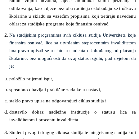
ratnih vojnih invalida, djece dobitnika ratnih priznanja i
odlikovanja, kao i djece bez oba roditelja oslobađaju se troškova
školarine u skladu sa važećim propisima koji tretiraju navedenu
oblast za studijske programe koje finansira osnivač.
Na studijskim programima svih ciklusa studija Univerziteta koje
finansira osnivač, lice sa utvrđenim stoprocentnim invaliditetom
ima pravo upisati se u statusu studenta oslobođenog od plaćanja
školarine, bez mogućnosti da ovaj status izgubi, pod uvjetom da
je:
položilo prijemni ispit,
sposobno obavljati praktične zadatke u nastavi,
steklo pravo upisa na odgovarajući ciklus studija i
dostavilo dokaz nadležne institucije o statusu lica sa
invaliditetom i procentu invaliditeta.
Student prvog i drugog ciklusa studija te integrisanog studija koji