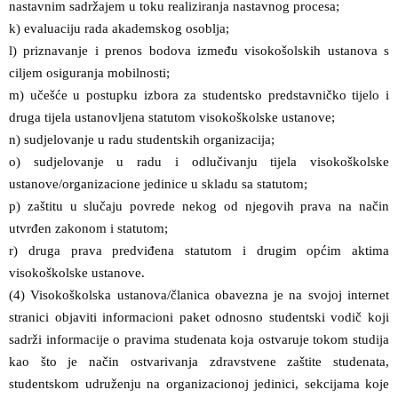
nastavnim sadržajem u toku realiziranja nastavnog procesa;
k) evaluaciju rada akademskog osoblja;
l) priznavanje i prenos bodova između visokošolskih ustanova s
ciljem osiguranja mobilnosti;
m) učešće u postupku izbora za studentsko predstavničko tijelo i
druga tijela ustanovljena statutom visokoškolske ustanove;
n) sudjelovanje u radu studentskih organizacija;
o) sudjelovanje u radu i odlučivanju tijela visokoškolske
ustanove/organizacione jedinice u skladu sa statutom;
p) zaštitu u slučaju povrede nekog od njegovih prava na način
utvrđen zakonom i statutom;
r) druga prava predviđena statutom i drugim općim aktima
visokoškolske ustanove.
(4) Visokoškolska ustanova/članica obavezna je na svojoj internet
stranici objaviti informacioni paket odnosno studentski vodič koji
sadrži informacije o pravima studenata koja ostvaruje tokom studija
kao što je način ostvarivanja zdravstvene zaštite studenata,
studentskom udruženju na organizacionoj jedinici, sekcijama koje