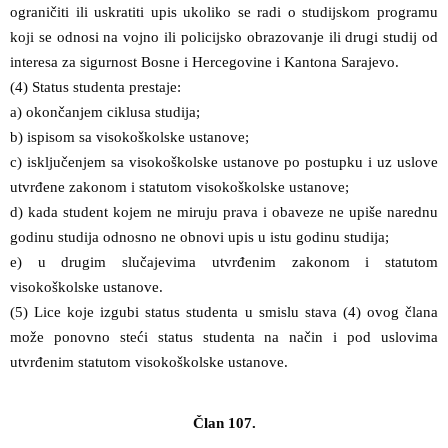
ograničiti ili uskratiti upis ukoliko se radi o studijskom programu
koji se odnosi na vojno ili policijsko obrazovanje ili drugi studij od
interesa za sigurnost Bosne i Hercegovine i Kantona Sarajevo.
(4) Status studenta prestaje:
a) okončanjem ciklusa studija;
b) ispisom sa visokoškolske ustanove;
c) isključenjem sa visokoškolske ustanove po postupku i uz uslove
utvrđene zakonom i statutom visokoškolske ustanove;
d) kada student kojem ne miruju prava i obaveze ne upiše narednu
godinu studija odnosno ne obnovi upis u istu godinu studija;
e) u drugim slučajevima utvrđenim zakonom i statutom
visokoškolske ustanove.
(5) Lice koje izgubi status studenta u smislu stava (4) ovog člana
može ponovno steći status studenta na način i pod uslovima
utvrđenim statutom visokoškolske ustanove.
Član 107.