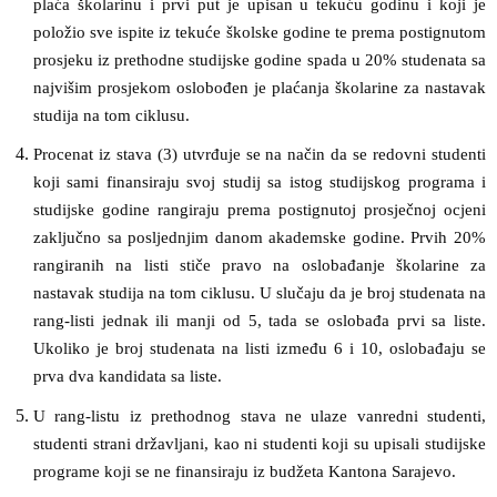
plaća školarinu i prvi put je upisan u tekuću godinu i koji je
položio sve ispite iz tekuće školske godine te prema postignutom
prosjeku iz prethodne studijske godine spada u 20% studenata sa
najvišim prosjekom oslobođen je plaćanja školarine za nastavak
studija na tom ciklusu.
Procenat iz stava (3) utvrđuje se na način da se redovni studenti
koji sami finansiraju svoj studij sa istog studijskog programa i
studijske godine rangiraju prema postignutoj prosječnoj ocjeni
zaključno sa posljednjim danom akademske godine. Prvih 20%
rangiranih na listi stiče pravo na oslobađanje školarine za
nastavak studija na tom ciklusu. U slučaju da je broj studenata na
rang-listi jednak ili manji od 5, tada se oslobađa prvi sa liste.
Ukoliko je broj studenata na listi između 6 i 10, oslobađaju se
prva dva kandidata sa liste.
U rang-listu iz prethodnog stava ne ulaze vanredni studenti,
studenti strani državljani, kao ni studenti koji su upisali studijske
programe koji se ne finansiraju iz budžeta Kantona Sarajevo.