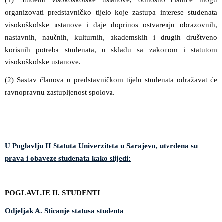
(1) Studenti visokoškolske ustanove, odnosno članice mogu
organizovati predstavničko tijelo koje zastupa interese studenata
visokoškolske ustanove i daje doprinos ostvarenju obrazovnih,
nastavnih, naučnih, kulturnih, akademskih i drugih društveno
korisnih potreba studenata, u skladu sa zakonom i statutom
visokoškolske ustanove.
(2) Sastav članova u predstavničkom tijelu studenata odražavat će
ravnopravnu zastupljenost spolova.
U Poglavlju II Statuta Univerziteta u Sarajevo, utvrđena su
prava i obaveze studenata kako slijedi:
POGLAVLJE II. STUDENTI
Odjeljak A. Sticanje statusa studenta