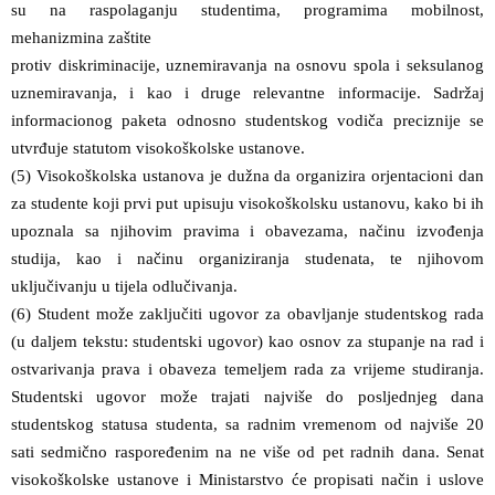
su na raspolaganju studentima, programima mobilnost,
mehanizmina zaštite
protiv diskriminacije, uznemiravanja na osnovu spola i seksulanog
uznemiravanja, i kao i druge relevantne informacije. Sadržaj
informacionog paketa odnosno studentskog vodiča preciznije se
utvrđuje statutom visokoškolske ustanove.
(5) Visokoškolska ustanova je dužna da organizira orjentacioni dan
za studente koji prvi put upisuju visokoškolsku ustanovu, kako bi ih
upoznala sa njihovim pravima i obavezama, načinu izvođenja
studija, kao i načinu organiziranja studenata, te njihovom
uključivanju u tijela odlučivanja.
(6) Student može zaključiti ugovor za obavljanje studentskog rada
(u daljem tekstu: studentski ugovor) kao osnov za stupanje na rad i
ostvarivanja prava i obaveza temeljem rada za vrijeme studiranja.
Studentski ugovor može trajati najviše do posljednjeg dana
studentskog statusa studenta, sa radnim vremenom od najviše 20
sati sedmično raspoređenim na ne više od pet radnih dana. Senat
visokoškolske ustanove i Ministarstvo će propisati način i uslove