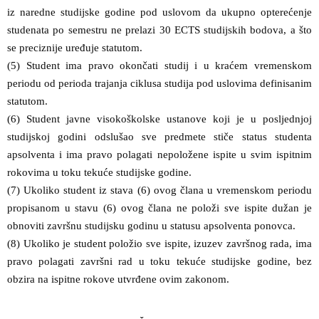
iz naredne studijske godine pod uslovom da ukupno opterećenje
studenata po semestru ne prelazi 30 ECTS studijskih bodova, a što
se preciznije uređuje statutom.
(5) Student ima pravo okončati studij i u kraćem vremenskom
periodu od perioda trajanja ciklusa studija pod uslovima definisanim
statutom.
(6) Student javne visokoškolske ustanove koji je u posljednjoj
studijskoj godini odslušao sve predmete stiče status studenta
apsolventa i ima pravo polagati nepoložene ispite u svim ispitnim
rokovima u toku tekuće studijske godine.
(7) Ukoliko student iz stava (6) ovog člana u vremenskom periodu
propisanom u stavu (6) ovog člana ne položi sve ispite dužan je
obnoviti završnu studijsku godinu u statusu apsolventa ponovca.
(8) Ukoliko je student položio sve ispite, izuzev završnog rada, ima
pravo polagati završni rad u toku tekuće studijske godine, bez
obzira na ispitne rokove utvrđene ovim zakonom.