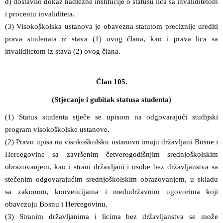
d) dostavilo dokaz nadležne institucije o statusu lica sa invaliditetom
i procentu invaliditeta.
(3) Visokoškolska ustanova je obavezna statutom preciznije urediti
prava studenata iz stava (1) ovog člana, kao i prava lica sa
invaliditetom iz stava (2) ovog člana.
Član 105.
(Stjecanje i gubitak statusa studenta)
(1) Status studenta stječe se upisom na odgovarajući studijski
program visokoškolske ustanove.
(2) Pravo upisa na visokoškolsku ustanovu imaju državljani Bosne i
Hercegovine sa završenim četverogodišnjim srednjoškolskim
obrazovanjem, kao i strani državljani i osobe bez državljanstva sa
stečenim odgovarajućim srednjoškolskim obrazovanjem, u skladu
sa zakonom, konvencijama i međudržavnim ugovorima koji
obavezuju Bosnu i Hercegovinu.
(3) Stranim državljanima i licima bez državljanstva se može