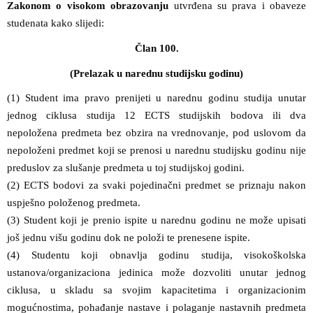
Zakonom o visokom obrazovanju
utvrđena su prava i obaveze
studenata kako slijedi:
Član 100.
(Prelazak u narednu studijsku godinu)
(1) Student ima pravo prenijeti u narednu godinu studija unutar
jednog ciklusa studija 12 ECTS studijskih bodova ili dva
nepoložena predmeta bez obzira na vrednovanje, pod uslovom da
nepoloženi predmet koji se prenosi u narednu studijsku godinu nije
preduslov za slušanje predmeta u toj studijskoj godini.
(2) ECTS bodovi za svaki pojedinačni predmet se priznaju nakon
uspješno položenog predmeta.
(3) Student koji je prenio ispite u narednu godinu ne može upisati
još jednu višu godinu dok ne položi te prenesene ispite.
(4) Studentu koji obnavlja godinu studija, visokoškolska
ustanova/organizaciona jedinica može dozvoliti unutar jednog
ciklusa, u skladu sa svojim kapacitetima i organizacionim
mogućnostima, pohađanje nastave i polaganje nastavnih predmeta