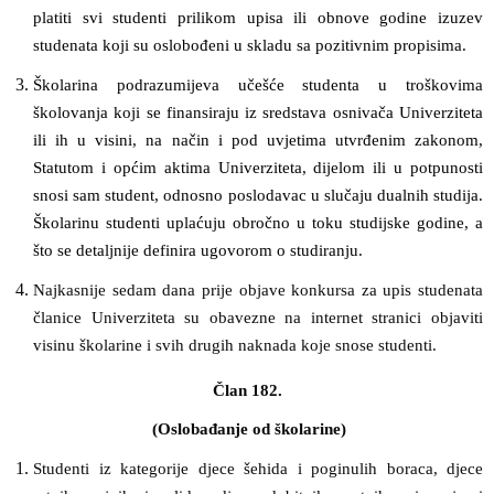
platiti svi studenti prilikom upisa ili obnove godine izuzev
studenata koji su oslobođeni u skladu sa pozitivnim propisima.
Školarina podrazumijeva učešće studenta u troškovima
školovanja koji se finansiraju iz sredstava osnivača Univerziteta
ili ih u visini, na način i pod uvjetima utvrđenim zakonom,
Statutom i općim aktima Univerziteta, dijelom ili u potpunosti
snosi sam student, odnosno poslodavac u slučaju dualnih studija.
Školarinu studenti uplaćuju obročno u toku studijske godine, a
što se detaljnije definira ugovorom o studiranju.
Najkasnije sedam dana prije objave konkursa za upis studenata
članice Univerziteta su obavezne na internet stranici objaviti
visinu školarine i svih drugih naknada koje snose studenti.
Član 182.
(Oslobađanje od školarine)
Studenti iz kategorije djece šehida i poginulih boraca, djece