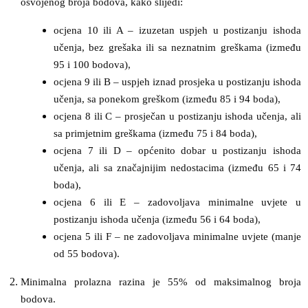
osvojenog broja bodova, kako slijedi:
ocjena 10 ili A – izuzetan uspjeh u postizanju ishoda
učenja, bez grešaka ili sa neznatnim greškama (između
95 i 100 bodova),
ocjena 9 ili B – uspjeh iznad prosjeka u postizanju ishoda
učenja, sa ponekom greškom (između 85 i 94 boda),
ocjena 8 ili C – prosječan u postizanju ishoda učenja, ali
sa primjetnim greškama (između 75 i 84 boda),
ocjena 7 ili D – općenito dobar u postizanju ishoda
učenja, ali sa značajnijim nedostacima (između 65 i 74
boda),
ocjena 6 ili E – zadovoljava minimalne uvjete u
postizanju ishoda učenja (između 56 i 64 boda),
ocjena 5 ili F – ne zadovoljava minimalne uvjete (manje
od 55 bodova).
Minimalna prolazna razina je 55% od maksimalnog broja
bodova.