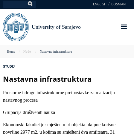
Skip
ENGLISH
BOSNIAN
Search
to
main
content
University of Sarajevo
You
Home
Node
Nastavna infrastruktura
are
STUDIJ
here
Nastavna infrastruktura
Prostorne i druge infrastrukturne pretpostavke za realizaciju
nastavnog procesa
Grupacija društvenih nauka
Ekonomski fakultet je smješten u tri objekta ukupne korisne
površine 2977 m2, u kojima su smješteni dva amfiteatra, 31