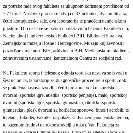
za potrebe rada ovog fakulteta sa ukupnom korisnom površinom od
7.777 m2. Nastavni proces se odvija u 33 učionice, dva amfiteatra,
četiri kompjuterske sale, dva laboratorija te pratećem namjenskom
prostoru. Dio nastave se izvodi i u nastavnim bazama Fakulteta i to:
Nacionalnoj i univerzitetskoj biblioteci BiH, Biblioteci Sarajeva,
Zemaljskom muzeju Bosne i Hercegovine, Muzeju književnosti i
pozorišne umjetnosti BiH, arhivima u BiH, Medicinskom fakultetu,
zdravstvenim ustanovama, kantonalnom Centru za socijalni rad.
Na Fakultetu sporta i tjelesnog odgoja teorijska nastava se izvodi u
šest učionica, laboratoriji za dijagnostičke procedure u sportu, dok
se praktična nastava izvodi u četiri prostora: velikoj sportskoj
dvorani (sportske igre, atletika, sportsko penjanje), maloj sportskoj
dvorani (sportske igre, sportska gimnastika, ritmičko-sportska
gimnastika i ples), dvorani za borilačke sportove, fitnes i aerobik, te
teretani. Također, Fakultet raspolaže sa dva zemljana teniska terena,
te bazenom (radovi na rekonstrukciji u toku). Van Fakulteta za
nastavu se koriste Olimpijski bazen „Otoka“, te atletska staza AK