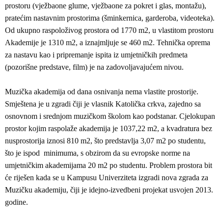
prostoru (vježbaone glume, vježbaone za pokret i glas, montažu),
pratećim nastavnim prostorima (šminkernica, garderoba, videoteka).
Od ukupno raspoloživog prostora od 1770 m2, u vlastitom prostoru
Akademije je 1310 m2, a iznajmljuje se 460 m2. Tehnička oprema
za nastavu kao i pripremanje ispita iz umjetničkih predmeta
(pozorišne predstave, film) je na zadovoljavajućem nivou.
Muzička akademija od dana osnivanja nema vlastite prostorije.
Smještena je u zgradi čiji je vlasnik Katolička crkva, zajedno sa
osnovnom i srednjom muzičkom školom kao podstanar. Cjelokupan
prostor kojim raspolaže akademija je 1037,22 m2, a kvadratura bez
nusprostorija iznosi 810 m2, što predstavlja 3,07 m2 po studentu,
što je ispod minimuma, s obzirom da su evropske norme na
umjetničkim akademijama 20 m2 po studentu. Problem prostora bit
će riješen kada se u Kampusu Univerziteta izgradi nova zgrada za
Muzičku akademiju, čiji je idejno-izvedbeni projekat usvojen 2013.
godine.