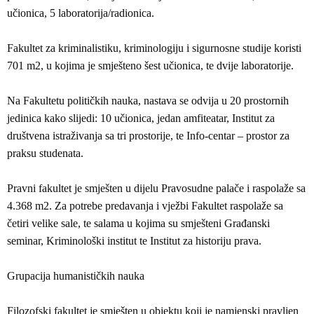
učionica, 5 laboratorija/radionica.
Fakultet za kriminalistiku, kriminologiju i sigurnosne studije koristi
701 m2, u kojima je smješteno šest učionica, te dvije laboratorije.
Na Fakultetu političkih nauka, nastava se odvija u 20 prostornih
jedinica kako slijedi: 10 učionica, jedan amfiteatar, Institut za
društvena istraživanja sa tri prostorije, te Info-centar – prostor za
praksu studenata.
Pravni fakultet je smješten u dijelu Pravosudne palače i raspolaže sa
4.368 m2. Za potrebe predavanja i vježbi Fakultet raspolaže sa
četiri velike sale, te salama u kojima su smješteni Građanski
seminar, Kriminološki institut te Institut za historiju prava.
Grupacija humanističkih nauka
Filozofski fakultet je smješten u objektu koji je namjenski pravljen