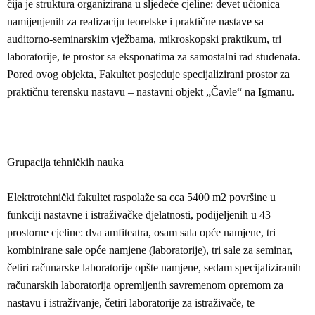
čija je struktura organizirana u sljedeće cjeline: devet učionica
namijenjenih za realizaciju teoretske i praktične nastave sa
auditorno-seminarskim vježbama, mikroskopski praktikum, tri
laboratorije, te prostor sa eksponatima za samostalni rad studenata.
Pored ovog objekta, Fakultet posjeduje specijalizirani prostor za
praktičnu terensku nastavu – nastavni objekt „Čavle“ na Igmanu.
Grupacija tehničkih nauka
Elektrotehnički fakultet raspolaže sa cca 5400 m2 površine u
funkciji nastavne i istraživačke djelatnosti, podijeljenih u 43
prostorne cjeline: dva amfiteatra, osam sala opće namjene, tri
kombinirane sale opće namjene (laboratorije), tri sale za seminar,
četiri računarske laboratorije opšte namjene, sedam specijaliziranih
računarskih laboratorija opremljenih savremenom opremom za
nastavu i istraživanje, četiri laboratorije za istraživače, te