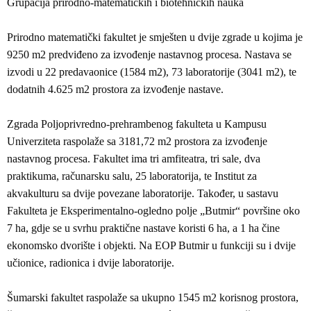
Grupacija prirodno-matematičkih i biotehničkih nauka
Prirodno matematički fakultet je smješten u dvije zgrade u kojima je
9250 m2 predviđeno za izvođenje nastavnog procesa. Nastava se
izvodi u 22 predavaonice (1584 m2), 73 laboratorije (3041 m2), te
dodatnih 4.625 m2 prostora za izvođenje nastave.
Zgrada Poljoprivredno-prehrambenog fakulteta u Kampusu
Univerziteta raspolaže sa 3181,72 m2 prostora za izvođenje
nastavnog procesa. Fakultet ima tri amfiteatra, tri sale, dva
praktikuma, računarsku salu, 25 laboratorija, te Institut za
akvakulturu sa dvije povezane laboratorije. Također, u sastavu
Fakulteta je Eksperimentalno-ogledno polje „Butmir“ površine oko
7 ha, gdje se u svrhu praktične nastave koristi 6 ha, a 1 ha čine
ekonomsko dvorište i objekti. Na EOP Butmir u funkciji su i dvije
učionice, radionica i dvije laboratorije.
Šumarski fakultet raspolaže sa ukupno 1545 m2 korisnog prostora,