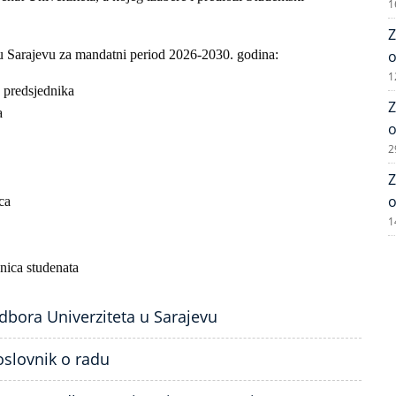
1
Z
u Sarajevu za mandatni period 2026-2030. godina:
o
1
k predsjednika
Z
a
o
2
Z
o
ca
1
vnica studenata
bora Univerziteta u Sarajevu
slovnik o radu