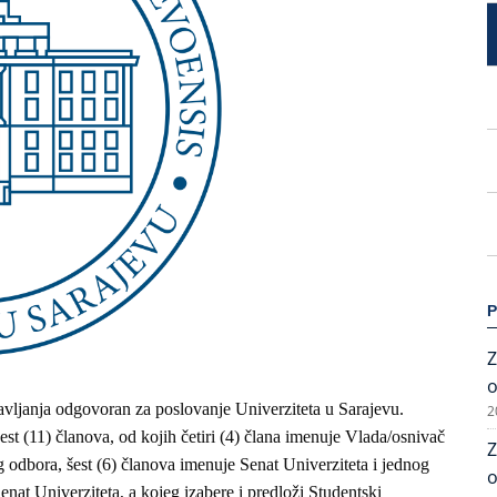
P
Z
o
avljanja odgovoran za poslovanje Univerziteta u Sarajevu.
2
st (11) članova, od kojih četiri (4) člana imenuje Vlada/osnivač
Z
 odbora, šest (6) članova imenuje Senat Univerziteta i jednog
o
nat Univerziteta, a kojeg izabere i predloži Studentski