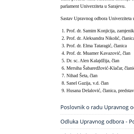
parlament Univerziteta u Sarajevu.
Sastav Upravnog odbora Univerziteta 
Prof. dr. Samim Konjicija, zamjeni
Prof. dr. Aleksandra Nikolić, članic
Prof. dr. Elma Tataragić, članica
Prof. dr. Muamer Kavazović, član
Dr. sc. Alen Kalajdžija, član
Mersiha Šabaredžović-Klačar, člani
Nihad Šeta, član
Sanel Gazija, v.d. član
Husana Delalović, članica, predsta
Poslovnik o radu Upravnog od
Odluka Upravnog odbora - Po