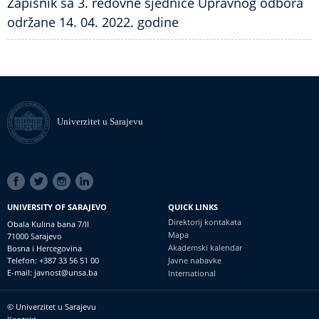
Zapisnik sa 3. redovne sjednice Upravnog odbora
održane 14. 04. 2022. godine
Univerzitet u Sarajevu
SOCIAL
LINKS
UNIVERSITY OF SARAJEVO
QUICK LINKS
Direktorij kontakata
Obala Kulina bana 7/II
Mapa
71000 Sarajevo
Akademski kalendar
Bosna i Hercegovina
Telefon: +387 33 56 51 00
Javne nabavke
E-mail: javnost@unsa.ba
International
© Univerzitet u Sarajevu
Footer