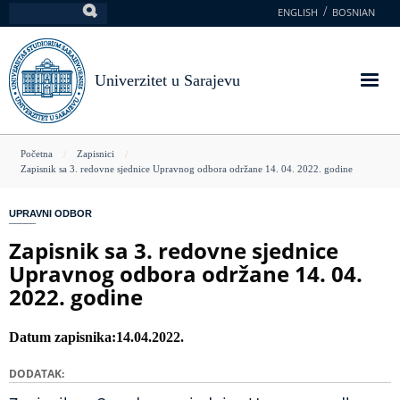
Skoči
ENGLISH
BOSNIAN
Pretraga
na
glavni
sadržaj
Univerzitet u Sarajevu
You
Početna
Zapisnici
Zapisnik sa 3. redovne sjednice Upravnog odbora održane 14. 04. 2022. godine
are
here
UPRAVNI ODBOR
Zapisnik sa 3. redovne sjednice
Upravnog odbora održane 14. 04.
2022. godine
Datum zapisnika
14.04.2022.
DODATAK