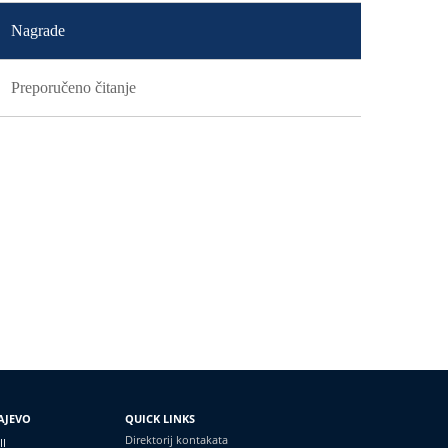
Nagrade
Preporučeno čitanje
AJEVO
QUICK LINKS
Direktorij kontakata
II