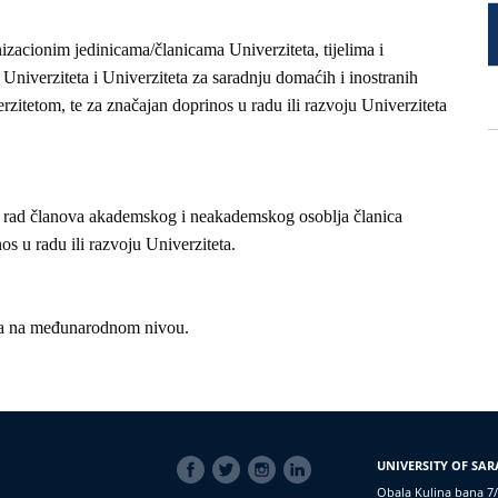
izacionim jedinicama/članicama Univerziteta, tijelima i
niverziteta i Univerziteta za saradnju domaćih i inostranih
verzitetom, te za značajan doprinos u radu ili razvoju Univerziteta
n rad članova akademskog i neakademskog osoblja članica
nos u radu ili razvoju Univerziteta.
eta na međunarodnom nivou.
SOCIAL
UNIVERSITY OF SAR
LINKS
Obala Kulina bana 7/