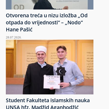
Otvorena treća u nizu izložba „Od
otpada do vrijednosti“ – „Nodo“
Hane Pašić
28.07.2026.
Student Fakulteta islamskih nauka
UNSA hfz. Madžid Aganhodžić