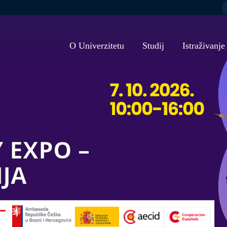
P
Zapošljavanje
Propisi Kantona Sarajevo
Ciklusi studija
Misija i vizija
Ljetne škole
Euraxess
Propisi Univerziteta u Sarajevu
Studijski programi
Strategija razv
PROGRAMI U
O Univerzitetu
Studij
Istraživanje
port
Dokumenti
Javnost rada (Senat)
Akademski kalendar
Etički savjet U
Alumni
Javnost rada (Upravni odbor)
Kako aplicirati
VEEP/European Track
Vijeće za rodnu
Informacijska p
Odgovori na zastupnička pitanja
Uslovi upisa
Savjet za rodnu
Programi cjelož
iblioteka
Angažman nastavnog osoblja
Cjenovnici
Sistem kvalitet
UNIVERZITET U BROJKAMA
Scholarships
Dokumenti i smj
 EXPO –
Saradnja sa okruženjem
Evaluacija i akre
Nastavna infrastruktura
Korisni linkovi
IJA
Obrasci