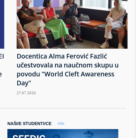
EI
Docentica Alma Ferović Fazlić
učestvovala na naučnom skupu u
e
povodu "World Cleft Awareness
Day"
27.07.2026.
NAŠI/E STUDENTI/CE
više