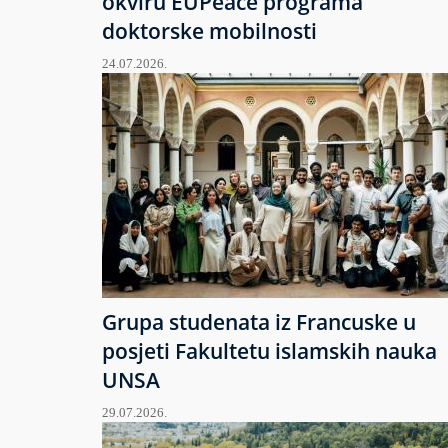
okviru EUPeace programa
doktorske mobilnosti
24.07.2026.
Grupa studenata iz Francuske u
posjeti Fakultetu islamskih nauka
UNSA
29.07.2026.