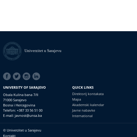
Univerzitet u Sarajevu
SOCIAL
LINKS
UNIVERSITY OF SARAJEVO
QUICK LINKS
Direktorij kontakata
Obala Kulina bana 7/II
Mapa
71000 Sarajevo
Akademski kalendar
Bosna i Hercegovina
Telefon: +387 33 56 51 00
Javne nabavke
E-mail: javnost@unsa.ba
International
© Univerzitet u Sarajevu
Footer
Kontakt