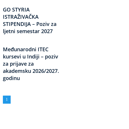
GO STYRIA
ISTRAŽIVAČKA
STIPENDIJA – Poziv za
ljetni semestar 2027
Međunarodni ITEC
kursevi u Indiji – poziv
za prijave za
akademsku 2026/2027.
godinu
Obilježavanje
Aktuelna
1
strana
stranica