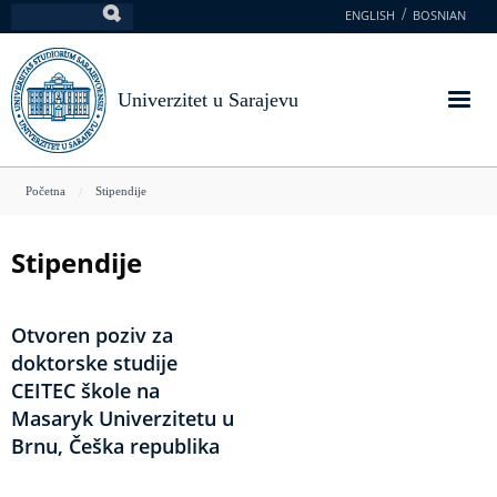
Skoči
ENGLISH
BOSNIAN
Pretraga
na
glavni
sadržaj
Univerzitet u Sarajevu
You
Početna
Stipendije
are
here
Stipendije
Otvoren poziv za
doktorske studije
CEITEC škole na
Masaryk Univerzitetu u
Brnu, Češka republika