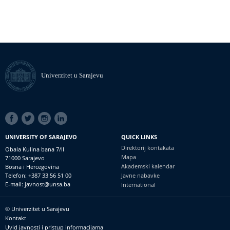
Univerzitet u Sarajevu
SOCIAL
LINKS
UNIVERSITY OF SARAJEVO
QUICK LINKS
Direktorij kontakata
Obala Kulina bana 7/II
Mapa
71000 Sarajevo
Akademski kalendar
Bosna i Hercegovina
Telefon: +387 33 56 51 00
Javne nabavke
E-mail: javnost@unsa.ba
International
© Univerzitet u Sarajevu
Footer
Kontakt
meni
Uvid javnosti i pristup informacijama