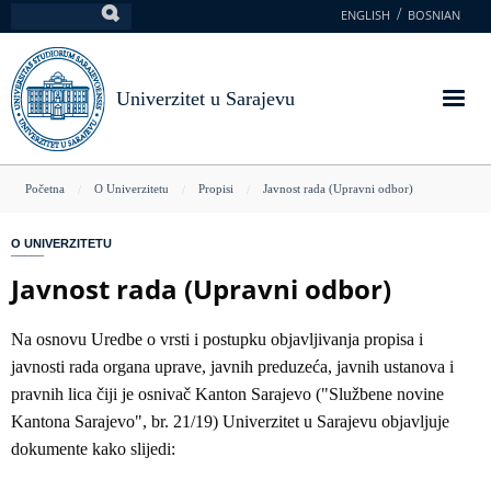
Skoči
ENGLISH
BOSNIAN
Pretraga
na
glavni
sadržaj
Univerzitet u Sarajevu
You
Početna
O Univerzitetu
Propisi
Javnost rada (Upravni odbor)
are
O UNIVERZITETU
here
Javnost rada (Upravni odbor)
Na osnovu Uredbe o vrsti i postupku objavljivanja propisa i
javnosti rada organa uprave, javnih preduzeća, javnih ustanova i
pravnih lica čiji je osnivač Kanton Sarajevo ("Službene novine
Kantona Sarajevo", br. 21/19) Univerzitet u Sarajevu objavljuje
dokumente kako slijedi: