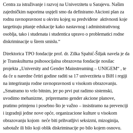
Centra za istraživanje i razvoj na Univerzitetu u Sarajevu. Našim
zajedničkim naporima uspjeli smo da definiramo Akcioni plan za
rodnu ravnopravnost u okviru kojeg su predviđene aktivnosti koje
targetiraju pitanje edukacije kako nastavnog i administrativnog
osoblja, tako i studenata i studentica upravo o problematici rodne
diskriminacije u širem smislu.“
Direktorica TPO fondacije prof. dr. Zilka Spahić-Šiljak navela je da
je Transkulturna psihosocijalna obrazovna fondacije nosilac
projekta „University and Gender Mainstreaming – UNIGEM“ , te
da će u naredne četiri godine raditi sa 17 univerziteta u BiH i regiji
na integriranju rodne ravnopravnosti u visokom obrazovanju.
„Smatramo to vrlo bitnim, jer po prvi put radimo sistemski,
uvodimo mehanizme, pripremamo gender akcione planove,
pratimo primjenu i posebno što je važno – insistiramo na prevenciji
i izgradnji jedne nove opće, organizacione kulture u visokom
obrazovanju kojom neće biti prihvatljivi seksizmi, mizoginija,
sabotaže ili bilo koji oblik diskriminacije po bilo kojem osnovu.