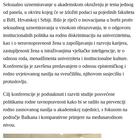
Seksualno uznemiravanje u akademskom okruženju je tema jednog
od panela, u okviru kojeg će se izložiti podaci sa pojedinih fakulteta
u BiH, Hrvatskoj i Srbiji. Bilo je riječi o inovacijama u borbi protiv
seksualnog uznemiravanja u visokom obrazovanju, te o odgovoru
institucionalnih politika na rodnu diskriminaciju na univerzitetima,
kao i o neravnopravnosti žena u zapošljavanju i razvoju karijera,
zastupljenosti žena u istraživanjima vještačke inteligencije, te o
odnosu roda, menadžmenta univerziteta i institucionalne kulture.
Konferencija je završena predavanjem o odnosu epistemičkog i
rodno uvjetovanog nasilja na sveučilištu, njihovom susjecištu i
protuslovlju.
Cilj konferencije je podstaknuti i razviti studije posvećene
politikama rodne ravnopravnosti kako bi se radilo na prevenciji
rodno zasnovanog nasilja u akademskoj zajednici, s fokusom na
područje Balkana i komparativne primjere na međunarodnom
nivou.