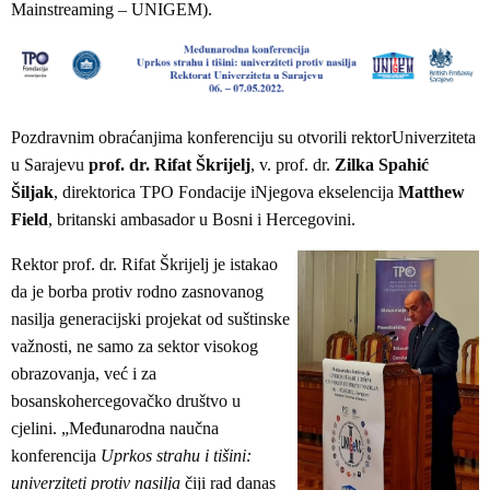
Mainstreaming – UNIGEM).
Pozdravnim obraćanjima konferenciju su otvorili rektorUniverziteta
u Sarajevu
prof. dr. Rifat Škrijelj
, v. prof. dr.
Zilka Spahić
Šiljak
, direktorica TPO Fondacije iNjegova ekselencija
Matthew
Field
, britanski ambasador u Bosni i Hercegovini.
Rektor prof. dr. Rifat Škrijelj je istakao
da je borba protiv rodno zasnovanog
nasilja generacijski projekat od suštinske
važnosti, ne samo za sektor visokog
obrazovanja, već i za
bosanskohercegovačko društvo u
cjelini. „Međunarodna naučna
konferencija
Uprkos strahu i tišini:
univerziteti protiv nasilja
čiji rad danas