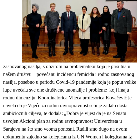
zasnovanog nasilja, s obzirom na problematiku koja je prisutna u
našem društvu – povećanu incidencu femicida i rodno zasnovanog
nasilja, posebno u periodu Covid-19 pandemije koja je poput velike
lupe uvećala sve one društvene anomalije i probleme koji imaju
rodnu dimenziju. Koordinatorica Vijeća profesorica Kovačević je
navela da je Vijeće za rodnu ravnopravnost sebi je zadalo dosta
ambicioznih ciljeva, te dodala: „Dobra je vijest da je na Senatu
usvojen Akcioni plan za rodnu ravnopravnost Univerziteta u
Sarajevu na što smo veoma ponosni. Radili smo dugo na ovom
dokumentu zajedno sa kolegicama iz UN Women i kolegicama iz