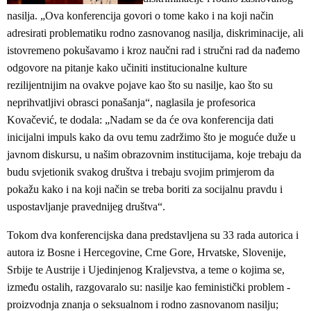
nasilja. „Ova konferencija govori o tome kako i na koji način
adresirati problematiku rodno zasnovanog nasilja, diskriminacije, ali
istovremeno pokušavamo i kroz naučni rad i stručni rad da nađemo
odgovore na pitanje kako učiniti institucionalne kulture
rezilijentnijim na ovakve pojave kao što su nasilje, kao što su
neprihvatljivi obrasci ponašanja“, naglasila je profesorica
Kovačević, te dodala: „Nadam se da će ova konferencija dati
inicijalni impuls kako da ovu temu zadržimo što je moguće duže u
javnom diskursu, u našim obrazovnim institucijama, koje trebaju da
budu svjetionik svakog društva i trebaju svojim primjerom da
pokažu kako i na koji način se treba boriti za socijalnu pravdu i
uspostavljanje pravednijeg društva“.
Tokom dva konferencijska dana predstavljena su 33 rada autorica i
autora iz Bosne i Hercegovine, Crne Gore, Hrvatske, Slovenije,
Srbije te Austrije i Ujedinjenog Kraljevstva, a teme o kojima se,
između ostalih, razgovaralo su: nasilje kao feministički problem -
proizvodnja znanja o seksualnom i rodno zasnovanom nasilju;