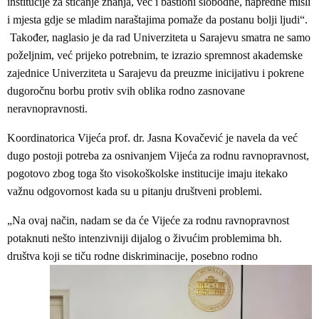
institucije za sticanje znanja, već i bastioni slobodne, napredne misli
i mjesta gdje se mladim naraštajima pomaže da postanu bolji ljudi“.
Također, naglasio je da rad Univerziteta u Sarajevu smatra ne samo
poželjnim, već prijeko potrebnim, te izrazio spremnost akademske
zajednice Univerziteta u Sarajevu da preuzme inicijativu i pokrene
dugoročnu borbu protiv svih oblika rodno zasnovane
neravnopravnosti.
Koordinatorica Vijeća prof. dr. Jasna Kovačević je navela da već
dugo postoji potreba za osnivanjem Vijeća za rodnu ravnopravnost,
pogotovo zbog toga što visokoškolske institucije imaju itekako
važnu odgovornost kada su u pitanju društveni problemi.
„Na ovaj način, nadam se da će Vijeće za rodnu ravnopravnost
potaknuti nešto intenzivniji dijalog o živućim problemima bh.
društva ko
ji se tiču rodne diskriminacije, posebno rodno