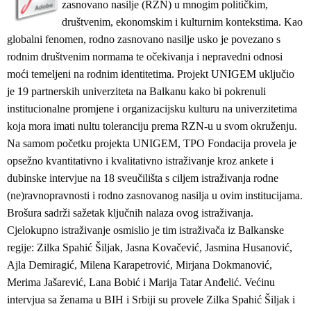
zasnovano nasilje (RZN) u mnogim političkim,
društvenim, ekonomskim i kulturnim kontekstima. Kao
globalni fenomen, rodno zasnovano nasilje usko je povezano s
rodnim društvenim normama te očekivanja i nepravedni odnosi
moći temeljeni na rodnim identitetima. Projekt UNIGEM uključio
je 19 partnerskih univerziteta na Balkanu kako bi pokrenuli
institucionalne promjene i organizacijsku kulturu na univerzitetima
koja mora imati nultu toleranciju prema RZN-u u svom okruženju.
Na samom početku projekta UNIGEM, TPO Fondacija provela je
opsežno kvantitativno i kvalitativno istraživanje kroz ankete i
dubinske intervjue na 18 sveučilišta s ciljem istraživanja rodne
(ne)ravnopravnosti i rodno zasnovanog nasilja u ovim institucijama.
Brošura sadrži sažetak ključnih nalaza ovog istraživanja.
Cjelokupno istraživanje osmislio je tim istraživača iz Balkanske
regije: Zilka Spahić Šiljak, Jasna Kovačević, Jasmina Husanović,
Ajla Demiragić, Milena Karapetrović, Mirjana Dokmanović,
Merima Jašarević, Lana Bobić i Marija Tatar Anđelić. Većinu
intervjua sa ženama u BIH i Srbiji su provele Zilka Spahić Šiljak i