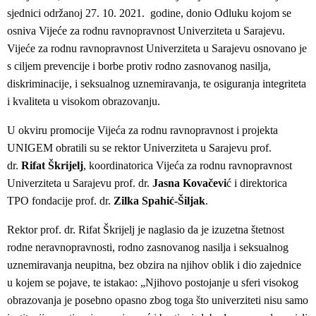
sjednici održanoj 27. 10. 2021. godine, donio Odluku kojom se
osniva Vijeće za rodnu ravnopravnost Univerziteta u Sarajevu.
Vijeće za rodnu ravnopravnost Univerziteta u Sarajevu osnovano je
s ciljem prevencije i borbe protiv rodno zasnovanog nasilja,
diskriminacije, i seksualnog uznemiravanja, te osiguranja integriteta
i kvaliteta u visokom obrazovanju.
U okviru promocije Vijeća za rodnu ravnopravnost i projekta
UNIGEM obratili su se rektor Univerziteta u Sarajevu prof.
dr.
Rifat Škrijelj
, koordinatorica Vijeća za rodnu ravnopravnost
Univerziteta u Sarajevu prof. dr.
Jasna Kovačevi
ć i direktorica
TPO fondacije prof. dr.
Zilka Spahić-Šiljak
.
Rektor prof. dr. Rifat Škrijelj je naglasio da je izuzetna štetnost
rodne neravnopravnosti, rodno zasnovanog nasilja i seksualnog
uznemiravanja neupitna, bez obzira na njihov oblik i dio zajednice
u kojem se pojave, te istakao: „Njihovo postojanje u sferi visokog
obrazovanja je posebno opasno zbog toga što univerziteti nisu samo