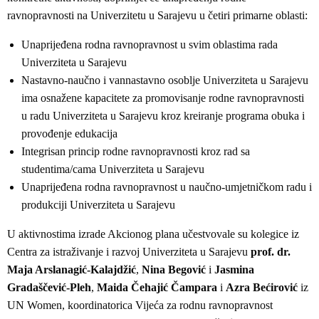
ravnopravnosti na Univerzitetu u Sarajevu u četiri primarne oblasti:
Unaprijeđena rodna ravnopravnost u svim oblastima rada
Univerziteta u Sarajevu
Nastavno-naučno i vannastavno osoblje Univerziteta u Sarajevu
ima osnažene kapacitete za promovisanje rodne ravnopravnosti
u radu Univerziteta u Sarajevu kroz kreiranje programa obuka i
provođenje edukacija
Integrisan princip rodne ravnopravnosti kroz rad sa
studentima/cama Univerziteta u Sarajevu
Unaprijeđena rodna ravnopravnost u naučno-umjetničkom radu i
produkciji Univerziteta u Sarajevu
U aktivnostima izrade Akcionog plana učestvovale su kolegice iz
Centra za istraživanje i razvoj Univerziteta u Sarajevu
prof. dr.
Maja Arslanagić-Kalajdžić
,
Nina Begović
i
Jasmina
Gradaščević-Pleh
,
Maida Čehajić Čampara
i
Azra Bećirović
iz
UN Women, koordinatorica Vijeća za rodnu ravnopravnost