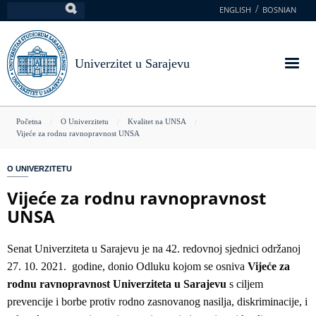
Skoči
ENGLISH
BOSNIAN
Pretraga
na
glavni
sadržaj
Univerzitet u Sarajevu
You
Početna
O Univerzitetu
Kvalitet na UNSA
Vijeće za rodnu ravnopravnost UNSA
are
here
O UNIVERZITETU
Vijeće za rodnu ravnopravnost
UNSA
Senat Univerziteta u Sarajevu je na 42. redovnoj sjednici održanoj
27. 10. 2021. godine, donio Odluku kojom se osniva
Vijeće za
rodnu ravnopravnost Univerziteta u Sarajevu
s ciljem
prevencije i borbe protiv rodno zasnovanog nasilja, diskriminacije, i