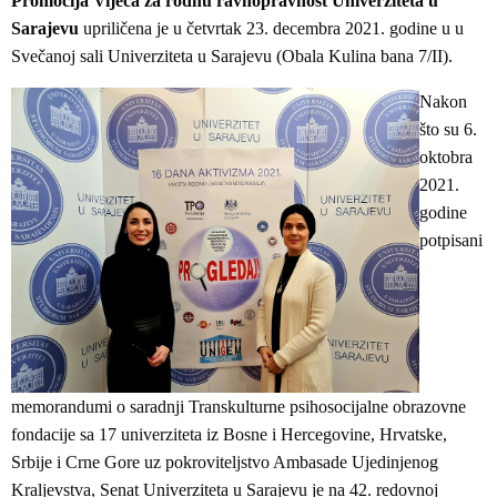
Promocija Vijeća za rodnu ravnopravnost Univerziteta u
Sarajevu
upriličena je u četvrtak 23. decembra 2021. godine u u
Svečanoj sali Univerziteta u Sarajevu (Obala Kulina bana 7/II).
Nakon
što su 6.
oktobra
2021.
godine
potpisani
memorandumi o saradnji Transkulturne psihosocijalne obrazovne
fondacije sa 17 univerziteta iz Bosne i Hercegovine, Hrvatske,
Srbije i Crne Gore uz pokroviteljstvo Ambasade Ujedinjenog
Kraljevstva, Senat Univerziteta u Sarajevu je na 42. redovnoj