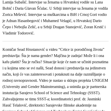
Lamija Subašić. Intervjue sa ženama u Hrvatskoj vodile su Lana
Bobić i Daria Glavan Šćulac. U Srbiji intervjue sa ženama je vodila
Zorica Mršević. Intervjue sa muškarcima u BiH i Crnoj Gori vodio
je Adnan Hasanbegović i Muhamed Velagić, u Hrvatskoj Dario
Čepo i Nebojša Zelić, a u Srbiji Dragan Stanojević, Zoran Krstić i
Vladimir Todorović.
Komičar Sead Hrustanović u videu “Crtice iz porodičnog života”
predstavlja: Šta je nama gender? Majčina je zadnja! Može li i ona
kafu platiti? Šta je ručku? Situacije koje će nam se učiniti poznatima
i u kojima smo se svi našli, Sead donosi i predstavlja na jedinstven
način, koji će vas zainteresovati i potaknuti na dalje razmišljanje o
rodnoj ravnopravnosti. Video je nastao u sklopu projekta UNIGEM
(University and Gender Mainstreaming), a snimila ga je partnerska
instutucija Sarajevo School of Science and Tehnology (SSST).
Zahvaljujemo se timu SSST-a; koordinatorici prof. dr. Jasminki
Hasić Telalović, direktorici Sarajevske filmske akademije na