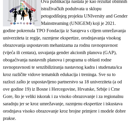
Ova publikacija nastala je kao rezultat obimnih
istraživačkih poduhvata u sklopu
petogodišnjeg projekta UNIversity and Gender
Mainstreaming (UNIGEM) koji je 2021.
godine pokrenula TPO Fondacija iz Sarajeva s ciljem umrežavanja
univerziteta iz regije, razmjene ekspertize, orodnjavanja visokog
obrazovanja uspostavom mehanizama za rodnu ravnopravnost
(vijeća ili centara), usvajanja gender akcionih planova (GAP),
obogaćivanja nastavnih planova i programa u oblasti rodne
ravnopravnosti te senzibiliziranja nastavnog kadra i studenata/ica
kroz različite vidove tematskih edukacija i treninga. Sve su to
razlozi zašto je uspostavljeno partnerstvo sa 18 univerziteta (a od
ove godine 19) iz Bosne i Hercegovine, Hrvatske, Srbije i Crne
Gore, što je veliki iskorak i za visoko obrazovanje i za regionalnu
saradnju jer se kroz umrežavanje, razmjenu ekspertize i iskustava
orodnjava visoko obrazovanje kroz brojne primjere i modele dobre
prakse.