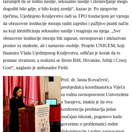
razumjeti da se rodno nasilje, seksualno nasilje i zlostavljanje mogu
dogoditi bilo gdje, u bilo kojoj zemlji“, kazao je. Po njegovim
riječima, Ujedinjeno Kraljevstvo radi sa TPO fondacijom jer vjeruju
da obrazovne institucije moraju raditi zajedno i pažljivo pratiti način
na koji identificiraju seksualno nasilje i reagiraju na njega. „Sve
obrazovne institucije moraju biti siguran, ravnopravan i inkluzivan
prostor za studente, ali i nastavno osoblje. Projekt UNIGEM, koji
finansira Vlada Ujedinjenog Kraljevstva, odličan je korak da to
postane stvarnost, a realizira se širom BiH, Hrvatske, Srbiji i Crnoj
Gori“, naglasio je ambasador Field.
Prof. dr. Jasna Kovačević,
predsjednica koordinatorica Vijeća
za rodnu ravnopravnost Univerziteta
u Sarajevu, istakla je da ova
konferencija predstavlja jedan
značajan iskorak, pogotovo kada
govorimo o problematici rodne
diskriminacije i rodno zasnovanog