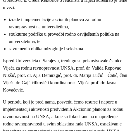
Obradović iz Ureda Rektorice Sveučilišta u Rijeci adresirao je teme
u vezi:
izrade i implementacije akcionih planova za rodnu
ravnopravnost na univerzitetima,
strukturne podrške u provedbi rodno osviještenih politika na
univerzitetima, te
savremenih oblika mizoginije i seksizma.
Ispred Univerziteta u Sarajevu, treningu su pristustvovale članice
Vijeća za rodnu ravnopravnost UNSA, prof. dr. Valida Repovac
Nikšić, prof. dr. Ajla Demiragić, prof. dr. Marija Lučić – Ćatić, član
Vijeća dr. Gaj Trifković i koordinatorica Vijeća prof. dr. Jasna
Kovačević.
U periodu koji je pred nama, posvetiti ćemo resurse i napore u
implementaciji aktivnosti predviđenih Akcionim planom za rodnu
ravnopravnost na UNSA, a koje su fokusirane na unapređenje
rodne ravnopravnosti u svim oblastima rada UNSA, osnaživanje