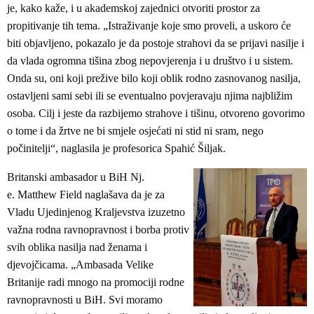
je, kako kaže, i u akademskoj zajednici otvoriti prostor za
propitivanje tih tema. „Istraživanje koje smo proveli, a uskoro će
biti objavljeno, pokazalo je da postoje strahovi da se prijavi nasilje i
da vlada ogromna tišina zbog nepovjerenja i u društvo i u sistem.
Onda su, oni koji prežive bilo koji oblik rodno zasnovanog nasilja,
ostavljeni sami sebi ili se eventualno povjeravaju njima najbližim
osoba. Cilj i jeste da razbijemo strahove i tišinu, otvoreno govorimo
o tome i da žrtve ne bi smjele osjećati ni stid ni sram, nego
počinitelji“, naglasila je profesorica Spahić Šiljak.
Britanski ambasador u BiH Nj.
e. Matthew Field naglašava da je za
Vladu Ujedinjenog Kraljevstva izuzetno
važna rodna ravnopravnost i borba protiv
svih oblika nasilja nad ženama i
djevojčicama. „Ambasada Velike
Britanije radi mnogo na promociji rodne
ravnopravnosti u BiH. Svi moramo