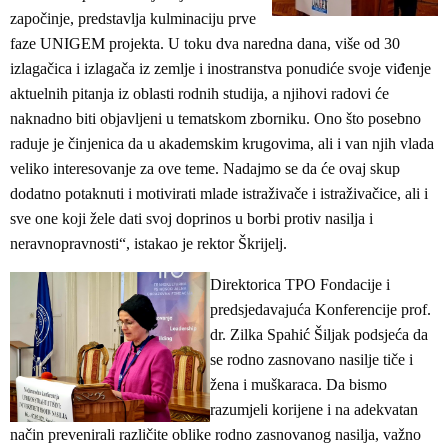
započinje, predstavlja kulminaciju prve
faze UNIGEM projekta. U toku dva naredna dana, više od 30
izlagačica i izlagača iz zemlje i inostranstva ponudiće svoje viđenje
aktuelnih pitanja iz oblasti rodnih studija, a njihovi radovi će
naknadno biti objavljeni u tematskom zborniku. Ono što posebno
raduje je činjenica da u akademskim krugovima, ali i van njih vlada
veliko interesovanje za ove teme. Nadajmo se da će ovaj skup
dodatno potaknuti i motivirati mlade istraživače i istraživačice, ali i
sve one koji žele dati svoj doprinos u borbi protiv nasilja i
neravnopravnosti“, istakao je rektor Škrijelj.
Direktorica TPO Fondacije i
predsjedavajuća Konferencije prof.
dr. Zilka Spahić Šiljak podsjeća da
se rodno zasnovano nasilje tiče i
žena i muškaraca. Da bismo
razumjeli korijene i na adekvatan
način prevenirali različite oblike rodno zasnovanog nasilja, važno