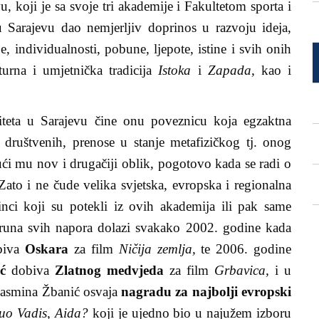
u, koji je sa svoje tri akademije i Fakultetom sporta i
u Sarajevu dao nemjerljiv doprinos u razvoju ideja,
, individualnosti, pobune, ljepote, istine i svih onih
turna i umjetnička tradicija
Istoka
i
Zapada,
kao i
iteta u Sarajevu čine onu poveznicu koja egzaktna
i društvenih, prenose u stanje metafizičkog tj. onog
ći mu nov i drugačiji oblik, pogotovo kada se radi o
 Zato i ne čude velika svjetska, evropska i regionalna
inci koji su potekli iz ovih akademija ili pak same
. Kruna svih napora dolazi svakako 2002. godine kada
biva
Oskara
za film
Ničija zemlja,
te 2006. godine
ć
dobiva
Zlatnog medvjeda
za film
Grbavica,
i u
Jasmina Žbanić osvaja
nagradu za najbolji evropski
uo Vadis, Aida?
koji je ujedno bio u najužem izboru