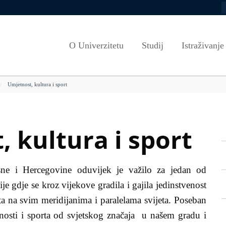
P
Zapošljavanje
Propisi Kantona Sarajevo
Ciklusi studija
Misija i vizija
Ljetne škole
Euraxess
Propisi Univerziteta u Sarajevu
Studijski programi
Strategija razv
PROGRAMI U
O Univerzitetu
Studij
Istraživanje
port
Dokumenti
Javnost rada (Senat)
Akademski kalendar
Etički savjet U
Alumni
Javnost rada (Upravni odbor)
Kako aplicirati
VEEP/European Track
Vijeće za rodnu
Informacijska p
Umjetnost, kultura i sport
Odgovori na zastupnička pitanja
Uslovi upisa
Savjet za rodnu
Programi cjelož
iblioteka
Angažman nastavnog osoblja
Cjenovnici
Sistem kvalitet
UNIVERZITET U BROJKAMA
Scholarships
Dokumenti i smj
 kultura i sport
Saradnja sa okruženjem
Evaluacija i akre
G
Nastavna infrastruktura
Korisni linkovi
osne i Hercegovine oduvijek je važilo za jedan od
Obrasci
ije gdje se kroz vijekove gradila i gajila jedinstvenost
ata na svim meridijanima i paralelama svijeta. Poseban
tnosti i sporta od svjetskog značaja u našem gradu i