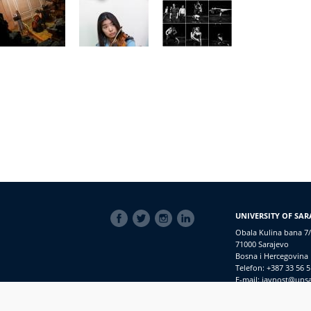
SOCIAL
UNIVERSITY OF SAR
LINKS
Obala Kulina bana 7/
71000 Sarajevo
Bosna i Hercegovina
Telefon: +387 33 56 5
E-mail: javnost@uns
macijama
PRIJAVI NEPRAVILNOSTI
RSS
prijavikorupciju@unsa.ba