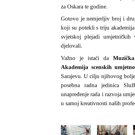
za Oskara te godine.
Gotovo je nemjerljiv broj i dru
koji su potekli s triju akademij
svjetskoj plejadi umjetničkih
djelovali.
Važno je istaći da
Muzička
Akademija scenskih umjetno
Sarajevu. U cilju njihovog bolj
posebna radna jedinica Služ
unapređenje rada i razvoja umjetn
u samoj kreativnosti naših profe