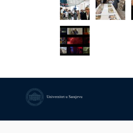
Univerzitet u Sarajevu
© Univerzitet u Sarajevu
Kontakt
Uvid javnosti i pristup infor