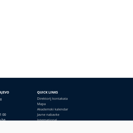
AJEVO
QUICK LINKS
Direktorij kontakata
II
Mapa
Akademski kalendar
1 00
Javne nabavke
a.ba
International