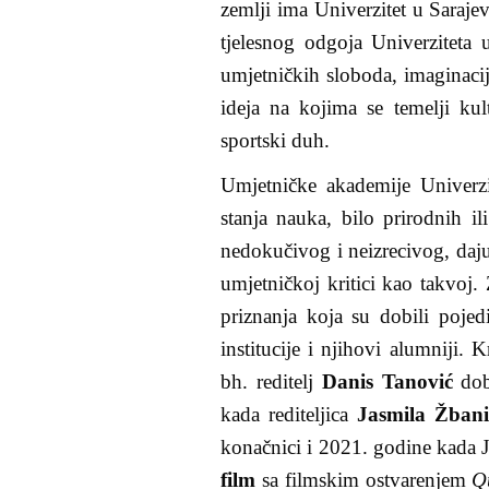
zemlji ima Univerzitet u Sarajev
tjelesnog odgoja Univerziteta 
umjetničkih sloboda, imaginacije
ideja na kojima se temelji kul
sportski duh.
Umjetničke akademije Univerz
stanja nauka, bilo prirodnih il
nedokučivog i neizrecivog, daju
umjetničkoj kritici kao takvoj.
priznanja koja su dobili pojed
institucije i njihovi alumniji
bh. reditelj
Danis Tanović
do
kada rediteljica
Jasmila Žbani
konačnici i 2021. godine kada 
film
sa filmskim ostvarenjem
Q