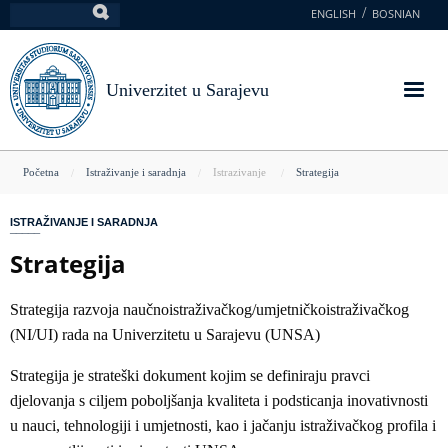
Skoči
ENGLISH
BOSNIAN
Pretraga
na
glavni
sadržaj
Univerzitet u Sarajevu
You
Početna
Istraživanje i saradnja
Istrazivanje
Strategija
are
ISTRAŽIVANJE I SARADNJA
here
Strategija
Strategija razvoja naučnoistraživačkog/umjetničkoistraživačkog
(NI/UI) rada na Univerzitetu u Sarajevu (UNSA)
Strategija je strateški dokument kojim se definiraju pravci
djelovanja s ciljem poboljšanja kvaliteta i podsticanja inovativnosti
u nauci, tehnologiji i umjetnosti, kao i jačanju istraživačkog profila i