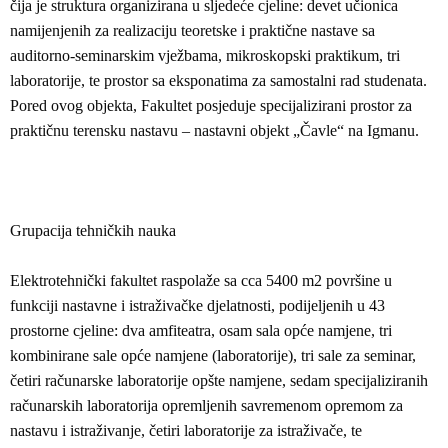
čija je struktura organizirana u sljedeće cjeline: devet učionica
namijenjenih za realizaciju teoretske i praktične nastave sa
auditorno-seminarskim vježbama, mikroskopski praktikum, tri
laboratorije, te prostor sa eksponatima za samostalni rad studenata.
Pored ovog objekta, Fakultet posjeduje specijalizirani prostor za
praktičnu terensku nastavu – nastavni objekt „Čavle“ na Igmanu.
Grupacija tehničkih nauka
Elektrotehnički fakultet raspolaže sa cca 5400 m2 površine u
funkciji nastavne i istraživačke djelatnosti, podijeljenih u 43
prostorne cjeline: dva amfiteatra, osam sala opće namjene, tri
kombinirane sale opće namjene (laboratorije), tri sale za seminar,
četiri računarske laboratorije opšte namjene, sedam specijaliziranih
računarskih laboratorija opremljenih savremenom opremom za
nastavu i istraživanje, četiri laboratorije za istraživače, te