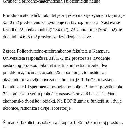
Grupacija prirodno-matematičkih i biotehničkih nauka
Prirodno matematički fakultet je smješten u dvije zgrade u kojima je
9250 m2 predviđeno za izvođenje nastavnog procesa. Nastava se
izvodi u 22 predavaonice (1584 m2), 73 laboratorije (3041 m2), te
dodatnih 4.625 m2 prostora za izvođenje nastave.
Zgrada Poljoprivredno-prehrambenog fakulteta u Kampusu
Univerziteta raspolaže sa 3181,72 m2 prostora za izvođenje
nastavnog procesa. Fakultet ima tri amfiteatra, tri sale, dva
praktikuma, računarsku salu, 25 laboratorija, te Institut za
akvakulturu sa dvije povezane laboratorije. Također, u sastavu
Fakulteta je Eksperimentalno-ogledno polje „Butmir“ površine oko
7 ha, gdje se u svrhu praktične nastave koristi 6 ha, a 1 ha čine
ekonomsko dvorište i objekti. Na EOP Butmir u funkciji su i dvije
učionice, radionica i dvije laboratorije.
Šumarski fakultet raspolaže sa ukupno 1545 m2 korisnog prostora,