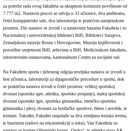
za potrebe rada ovog fakulteta sa ukupnom korisnom površinom od
7.777 m2. Nastavni proces se odvija u 33 učionice, dva amfiteatra,
četiri kompjuterske sale, dva laboratorija te pratećem namjenskom
prostoru. Dio nastave se izvodi i u nastavnim bazama Fakulteta i to:
Nacionalnoj i univerzitetskoj biblioteci BiH, Biblioteci Sarajeva,
Zemaljskom muzeju Bosne i Hercegovine, Muzeju književnosti i
pozorišne umjetnosti BiH, arhivima u BiH, Medicinskom fakultetu,
zdravstvenim ustanovama, kantonalnom Centru za socijalni rad.
Na Fakultetu sporta i tjelesnog odgoja teorijska nastava se izvodi u
šest učionica, laboratoriji za dijagnostičke procedure u sportu, dok
se praktična nastava izvodi u četiri prostora: velikoj sportskoj
dvorani (sportske igre, atletika, sportsko penjanje), maloj sportskoj
dvorani (sportske igre, sportska gimnastika, ritmičko-sportska
gimnastika i ples), dvorani za borilačke sportove, fitnes i aerobik, te
teretani. Također, Fakultet raspolaže sa dva zemljana teniska terena,
te bazenom (radovi na rekonstrukciji u toku). Van Fakulteta za
nastavu se koriste Olimpijski bazen „Otoka“, te atletska staza AK