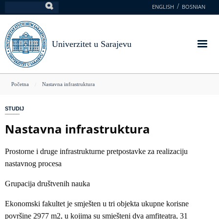
Skoči
ENGLISH
BOSNIAN
Pretraga
na
glavni
sadržaj
Univerzitet u Sarajevu
You
Početna
Nastavna infrastruktura
are
STUDIJ
here
Nastavna infrastruktura
Prostorne i druge infrastrukturne pretpostavke za realizaciju
nastavnog procesa
Grupacija društvenih nauka
Ekonomski fakultet je smješten u tri objekta ukupne korisne
površine 2977 m2, u kojima su smješteni dva amfiteatra, 31