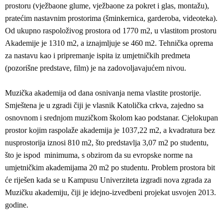
prostoru (vježbaone glume, vježbaone za pokret i glas, montažu),
pratećim nastavnim prostorima (šminkernica, garderoba, videoteka).
Od ukupno raspoloživog prostora od 1770 m2, u vlastitom prostoru
Akademije je 1310 m2, a iznajmljuje se 460 m2. Tehnička oprema
za nastavu kao i pripremanje ispita iz umjetničkih predmeta
(pozorišne predstave, film) je na zadovoljavajućem nivou.
Muzička akademija od dana osnivanja nema vlastite prostorije.
Smještena je u zgradi čiji je vlasnik Katolička crkva, zajedno sa
osnovnom i srednjom muzičkom školom kao podstanar. Cjelokupan
prostor kojim raspolaže akademija je 1037,22 m2, a kvadratura bez
nusprostorija iznosi 810 m2, što predstavlja 3,07 m2 po studentu,
što je ispod minimuma, s obzirom da su evropske norme na
umjetničkim akademijama 20 m2 po studentu. Problem prostora bit
će riješen kada se u Kampusu Univerziteta izgradi nova zgrada za
Muzičku akademiju, čiji je idejno-izvedbeni projekat usvojen 2013.
godine.