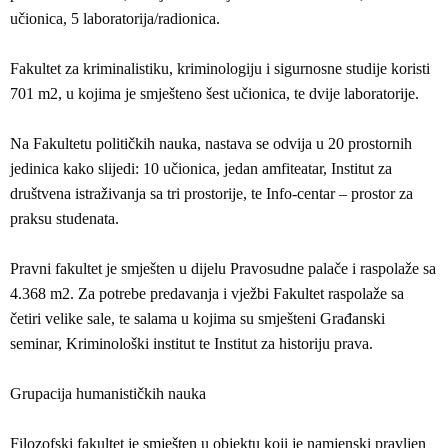
učionica, 5 laboratorija/radionica.
Fakultet za kriminalistiku, kriminologiju i sigurnosne studije koristi
701 m2, u kojima je smješteno šest učionica, te dvije laboratorije.
Na Fakultetu političkih nauka, nastava se odvija u 20 prostornih
jedinica kako slijedi: 10 učionica, jedan amfiteatar, Institut za
društvena istraživanja sa tri prostorije, te Info-centar – prostor za
praksu studenata.
Pravni fakultet je smješten u dijelu Pravosudne palače i raspolaže sa
4.368 m2. Za potrebe predavanja i vježbi Fakultet raspolaže sa
četiri velike sale, te salama u kojima su smješteni Građanski
seminar, Kriminološki institut te Institut za historiju prava.
Grupacija humanističkih nauka
Filozofski fakultet je smješten u objektu koji je namjenski pravljen