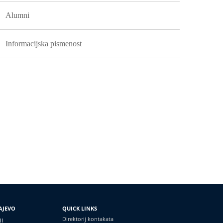
Alumni
Informacijska pismenost
AJEVO
QUICK LINKS
Direktorij kontakata
II