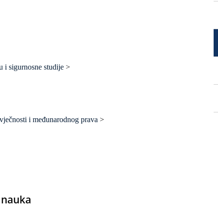
u i sigurnosne studije
>
 čovječnosti i međunarodnog prava
>
 nauka