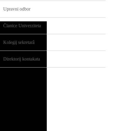
Upravni odbor
Članice Univerziteta
Kolegij sekretarâ
Direktorij kontakata