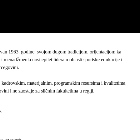
novan 1963. godine, svojom dugom tradicijom, orijentacijom ka
i menadžmenta nosi epitet lidera u oblasti sportske edukacije i
rcegovini.
po kadrovskim, materijalnim, programskim resursima i kvalitetima,
ini i ne zaostaje za sličnim fakultetima u regiji.
3
a za sport: