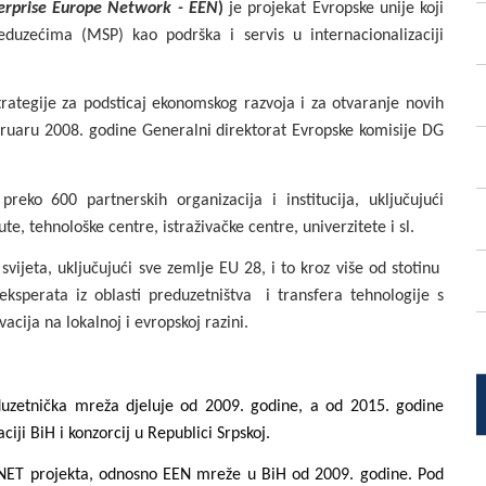
erprise Europe Network - EEN
)
je projekat Evropske unije koji
duzećima (MSP) kao podrška i servis u internacionalizaciji
trategije za podsticaj ekonomskog razvoja i za otvaranje novih
bruaru 2008. godine Generalni direktorat Evropske komisije DG
reko 600 partnerskih organizacija i institucija, uključujući
te, tehnološke centre, istraživačke centre, univerzitete i sl.
vijeta, uključujući sve zemlje EU 28, i to kroz više od stotinu
eksperata iz oblasti preduzetništva i transfera tehnologije s
acija na lokalnoj i evropskoj razini.
duzetnička mreža djeluje od 2009. godine, a od 2015. godine
ciji BiH i konzorcij u Republici Srpskoj.
ITNET projekta, odnosno EEN mreže u BiH od 2009. godine. Pod