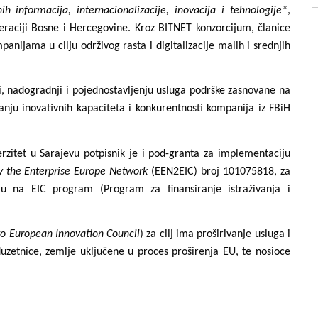
h informacija, internacionalizacije, inovacija i tehnologije*
,
raciji Bosne i Hercegovine. Kroz BITNET konzorcijum, članice
anijama u cilju održivog rasta i digitalizacije malih i srednjih
i, nadogradnji i pojednostavljenju usluga podrške zasnovane na
anju inovativnih kapaciteta i konkurentnosti kompanija iz FBiH
rzitet u Sarajevu potpisnik je i pod-granta za implementaciju
by the Enterprise Europe Network
(EEN2EIC) broj 101075818, za
ju na EIC program (Program za finansiranje istraživanja i
to European Innovation Council
) za cilj ima proširivanje usluga i
uzetnice, zemlje uključene u proces proširenja EU, te nosioce