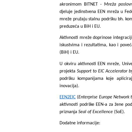
akronimom BITNET -
Mreža poslovni
djeluje jedinstvena EEN mreža u Fede
mreže pružaju stalnu podršku bh. komp
preduzeća u BiH i EU.
Aktivnosti mreže doprinose integracij
iskustvima i rezultatima, kao i poveć
(BiH) i EU.
U okviru aktivnosti EEN mreže, Unive
projekta
Support to EIC Accelerator 
podršku kompanijama koje aplicira
inovacija).
EEN2EIC
(
Enterprise Europe Network 
aktivnosti podrške EEN-a za žene pod
priznanja
Seal of Excellence
(SoE).
Dodatne informacije: