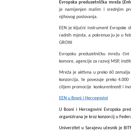
Evropska preduzetnička mreža (
Ent
je namijenjen malim i srednjim pre
njihovog poslovanja.
EEN je ključni instrument Evropske s
radnih mjesta, a pokrenuo ju je u fe
GROW.
Evropsku preduzetničku mrežu čini p
komore, agencije za razvoj MSP, institu
Mreža je aktivna u preko 60 zemalja s
konzorcija, te povezuje preko 4.000 
ciljem promocije konkurentnosti i inov
EEN u Bosni i Hercegovini
U Bosni i Hercegovini Evropska pre
organizirana je kroz konzorcij u Federa
Univerzitet u Sarajevu učesnik je B