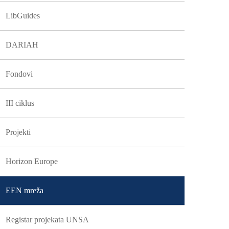
LibGuides
DARIAH
Fondovi
III ciklus
Projekti
Horizon Europe
EEN mreža
Registar projekata UNSA