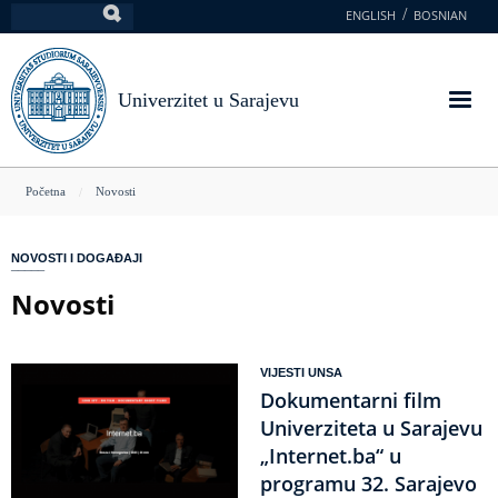
Skoči
ENGLISH
BOSNIAN
Pretraga
na
glavni
sadržaj
Univerzitet u Sarajevu
You
Početna
Novosti
are
here
NOVOSTI I DOGAĐAJI
Novosti
VIJESTI UNSA
Dokumentarni film
Univerziteta u Sarajevu
„Internet.ba“ u
programu 32. Sarajevo