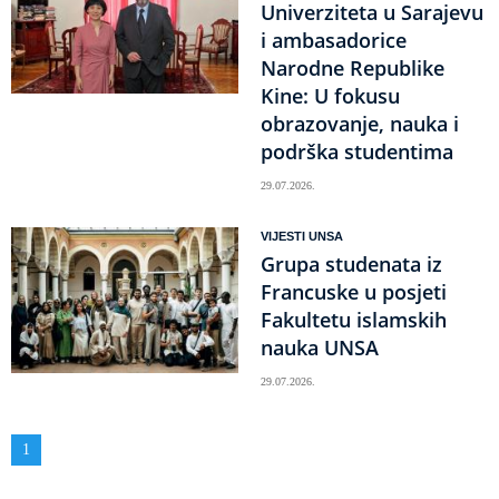
Univerziteta u Sarajevu
i ambasadorice
Narodne Republike
Kine: U fokusu
obrazovanje, nauka i
podrška studentima
29.07.2026.
VIJESTI UNSA
Grupa studenata iz
Francuske u posjeti
Fakultetu islamskih
nauka UNSA
29.07.2026.
Obilježavanje
Aktuelna
1
strana
stranica