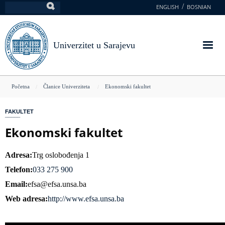
Skoči
ENGLISH
BOSNIAN
Pretraga
na
glavni
sadržaj
Univerzitet u Sarajevu
You
Početna
Članice Univerziteta
Ekonomski fakultet
are
FAKULTET
here
Ekonomski fakultet
Adresa
Trg oslobođenja 1
Telefon
033 275 900
Email
efsa@efsa.unsa.ba
Web adresa
http://www.efsa.unsa.ba