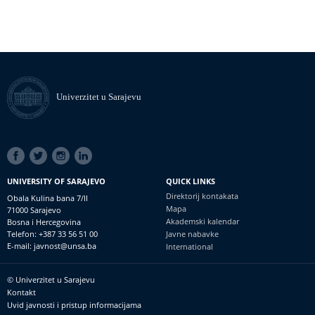
Univerzitet u Sarajevu
SOCIAL
LINKS
UNIVERSITY OF SARAJEVO
QUICK LINKS
Direktorij kontakata
Obala Kulina bana 7/II
Mapa
71000 Sarajevo
Akademski kalendar
Bosna i Hercegovina
Telefon: +387 33 56 51 00
Javne nabavke
E-mail: javnost@unsa.ba
International
© Univerzitet u Sarajevu
Footer
Kontakt
meni
Uvid javnosti i pristup informacijama