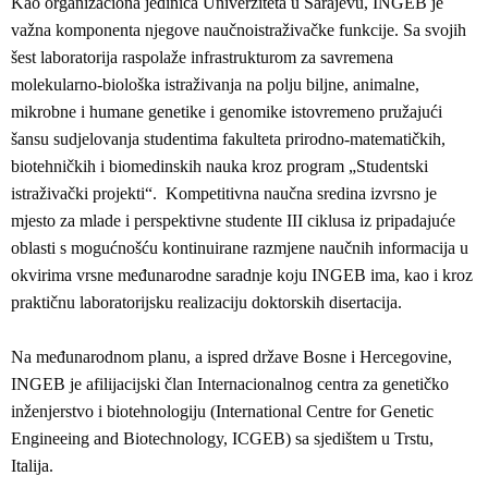
Kao organizaciona jedinica Univerziteta u Sarajevu, INGEB je
važna komponenta njegove naučnoistraživačke funkcije. Sa svojih
šest laboratorija raspolaže infrastrukturom za savremena
molekularno-biološka istraživanja na polju biljne, animalne,
mikrobne i humane genetike i genomike istovremeno pružajući
šansu sudjelovanja studentima fakulteta prirodno-matematičkih,
biotehničkih i biomedinskih nauka kroz program „Studentski
istraživački projekti“. Kompetitivna naučna sredina izvrsno je
mjesto za mlade i perspektivne studente III ciklusa iz pripadajuće
oblasti s mogućnošću kontinuirane razmjene naučnih informacija u
okvirima vrsne međunarodne saradnje koju INGEB ima, kao i kroz
praktičnu laboratorijsku realizaciju doktorskih disertacija.
Na međunarodnom planu, a ispred države Bosne i Hercegovine,
INGEB je afilijacijski član Internacionalnog centra za genetičko
inženjerstvo i biotehnologiju (International Centre for Genetic
Engineeing and Biotechnology, ICGEB) sa sjedištem u Trstu,
Italija.