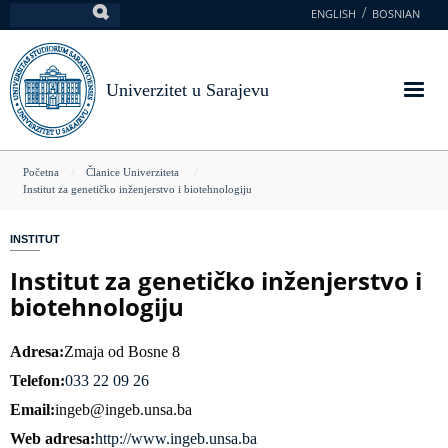
Skoči
ENGLISH
BOSNIAN
Pretraga
na
glavni
sadržaj
Univerzitet u Sarajevu
You
Početna
Članice Univerziteta
Institut za genetičko inženjerstvo i biotehnologiju
are
here
INSTITUT
Institut za genetičko inženjerstvo i
biotehnologiju
Adresa
Zmaja od Bosne 8
Telefon
033 22 09 26
Email
ingeb@ingeb.unsa.ba
Web adresa
http://www.ingeb.unsa.ba