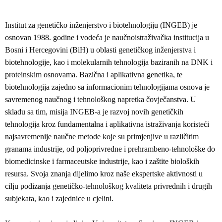
Institut za genetičko inženjerstvo i biotehnologiju (INGEB) je
osnovan 1988. godine i vodeća je naučnoistraživačka institucija u
Bosni i Hercegovini (BiH) u oblasti genetičkog inženjerstva i
biotehnologije, kao i molekularnih tehnologija baziranih na DNK i
proteinskim osnovama. Bazična i aplikativna genetika, te
biotehnologija zajedno sa informacionim tehnologijama osnova je
savremenog naučnog i tehnološkog napretka čovječanstva. U
skladu sa tim, misija INGEB-a je razvoj novih genetičkih
tehnologija kroz fundamentalna i aplikativna istraživanja koristeći
najsavremenije naučne metode koje su primjenjive u različitim
granama industrije, od poljoprivredne i prehrambeno-tehnološke do
biomedicinske i farmaceutske industrije, kao i zaštite bioloških
resursa. Svoja znanja dijelimo kroz naše ekspertske aktivnosti u
cilju podizanja genetičko-tehnološkog kvaliteta privrednih i drugih
subjekata, kao i zajednice u cjelini.