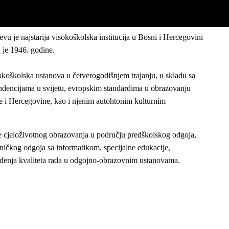
evu je najstarija visokoškolska institucija u Bosni i Hercegovini
 je 1946. godine.
okoškolska ustanova u četverogodišnjem trajanju, u skladu sa
dencijama u svijetu, evropskim standardima u obrazovanju
 i Hercegovine, kao i njenim autohtonim kulturnim
me cjeloživotnog obrazovanja u području predškolskog odgoja,
ehničkog odgoja sa informatikom, specijalne edukacije,
pređenja kvaliteta rada u odgojno-obrazovnim ustanovama.