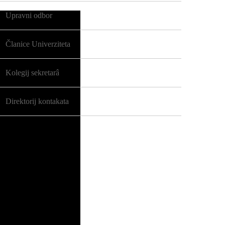
Upravni odbor
Članice Univerziteta
Kolegij sekretarâ
Direktorij kontakata