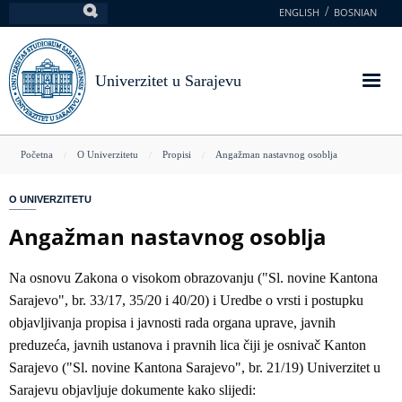
Skoči
ENGLISH
BOSNIAN
Pretraga
na
glavni
sadržaj
Univerzitet u Sarajevu
You
Početna
O Univerzitetu
Propisi
Angažman nastavnog osoblja
are
O UNIVERZITETU
here
Angažman nastavnog osoblja
Na osnovu Zakona o visokom obrazovanju ("Sl. novine Kantona
Sarajevo", br. 33/17, 35/20 i 40/20) i Uredbe o vrsti i postupku
objavljivanja propisa i javnosti rada organa uprave, javnih
preduzeća, javnih ustanova i pravnih lica čiji je osnivač Kanton
Sarajevo ("Sl. novine Kantona Sarajevo", br. 21/19) Univerzitet u
Sarajevu objavljuje dokumente kako slijedi: