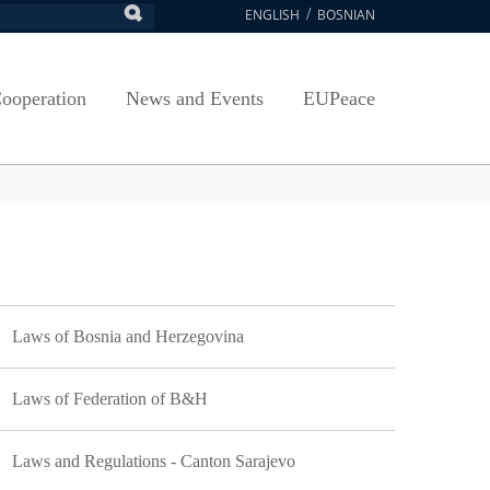
ENGLISH
BOSNIAN
earch
ion
Arts, Culture and Sports
Plan javnih nabavki
Exam Application Form
egy
RAMMES
Journal "Survey"
Osnovni elementi ugovora
Access to information
ooperation
News and Events
EUPeace
NSA
Publications
Javne nabavke organizacionih jedinica
 ravnopravnost UNSA
racy
Publishing
TRAIN
@ Uni Sarajevo
ivotnog učenja
 ravnopravnost UNSA
Guidelines
Accreditation
LAVNA NAVIGACIJA
Laws of Bosnia and Herzegovina
Laws of Federation of B&H
Laws and Regulations - Canton Sarajevo