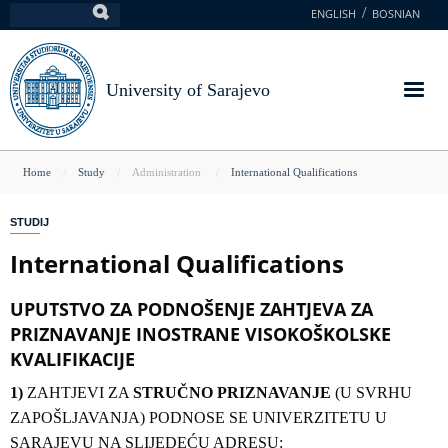
Skip
ENGLISH
BOSNIAN
Search
to
main
content
University of Sarajevo
You
Home
Study
Administration
International Qualifications
are
STUDIJ
here
International Qualifications
UPUTSTVO ZA PODNOŠENJE ZAHTJEVA ZA
PRIZNAVANJE INOSTRANE VISOKOŠKOLSKE
KVALIFIKACIJE
1)
ZAHTJEVI ZA
STRUČNO PRIZNAVANJE
(U SVRHU
ZAPOŠLJAVANJA) PODNOSE SE UNIVERZITETU U
SARAJEVU NA SLIJEDEĆU ADRESU: