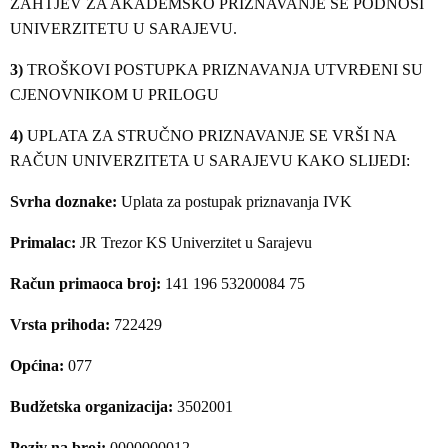
ZAHTJEV ZA AKADEMSKO PRIZNAVANJE SE PODNOSI
UNIVERZITETU U SARAJEVU.
3)
TROŠKOVI POSTUPKA PRIZNAVANJA UTVRĐENI SU
CJENOVNIKOM U PRILOGU
4)
UPLATA ZA STRUČNO PRIZNAVANJE SE VRŠI NA
RAČUN UNIVERZITETA U SARAJEVU KAKO SLIJEDI:
Svrha doznake:
Uplata za postupak priznavanja IVK
Primalac:
JR Trezor KS Univerzitet u Sarajevu
Račun primaoca broj:
141 196 53200084 75
Vrsta prihoda:
722429
Općina:
077
Budžetska organizacija:
3502001
Poziv na broj:
0000000012