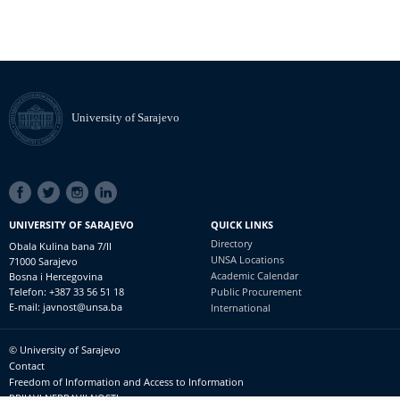
University of Sarajevo
SOCIAL
LINKS
UNIVERSITY OF SARAJEVO
QUICK LINKS
Directory
Obala Kulina bana 7/II
UNSA Locations
71000 Sarajevo
Academic Calendar
Bosna i Hercegovina
Telefon: +387 33 56 51 18
Public Procurement
E-mail: javnost@unsa.ba
International
© University of Sarajevo
Footer
Contact
meni
Freedom of Information and Access to Information
PRIJAVI NEPRAVILNOSTI