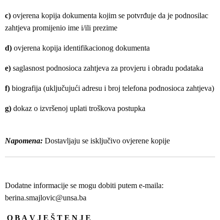
c)
ovjerena kopija dokumenta kojim se potvrđuje da je podnosilac
zahtjeva promijenio ime i/ili prezime
d)
ovjerena kopija identifikacionog dokumenta
e)
saglasnost podnosioca zahtjeva za provjeru i obradu podataka
f)
biografija (uključujući adresu i broj telefona podnosioca zahtjeva)
g)
dokaz o izvršenoj uplati troškova postupka
Napomena:
Dostavljaju se isključivo ovjerene kopije
Dodatne informacije se mogu dobiti putem e-maila:
berina.smajlovic@unsa.ba
O B A V J E Š T E N J E