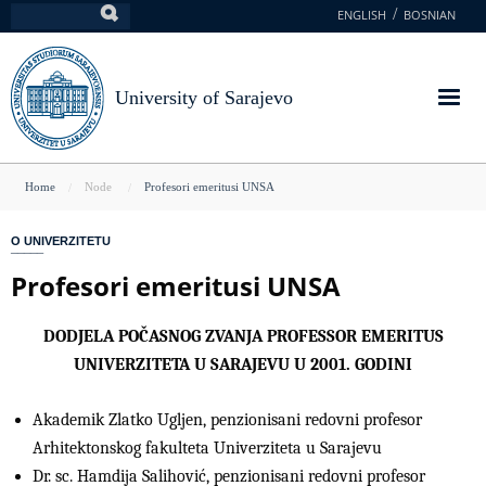
Skip
ENGLISH
BOSNIAN
Search
to
main
content
University of Sarajevo
You
Home
Node
Profesori emeritusi UNSA
are
O UNIVERZITETU
here
Profesori emeritusi UNSA
DODJELA POČASNOG ZVANJA PROFESSOR EMERITUS
UNIVERZITETA U SARAJEVU U 2001. GODINI
Akademik Zlatko Ugljen, penzionisani redovni profesor
Arhitektonskog fakulteta Univerziteta u Sarajevu
Dr. sc. Hamdija Salihović, penzionisani redovni profesor