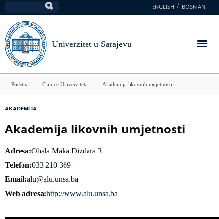
Skoči
ENGLISH
BOSNIAN
Pretraga
na
glavni
sadržaj
Univerzitet u Sarajevu
You
Početna
Članice Univerziteta
Akademija likovnih umjetnosti
are
AKADEMIJA
here
Akademija likovnih umjetnosti
Adresa
Obala Maka Dizdara 3
Telefon
033 210 369
Email
alu@alu.unsa.ba
Web adresa
http://www.alu.unsa.ba