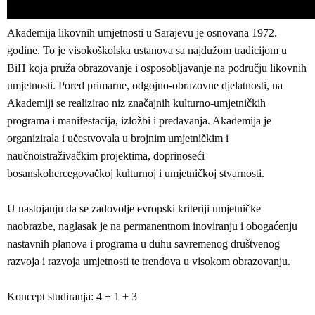
Akademija likovnih umjetnosti u Sarajevu je osnovana 1972.
godine. To je visokoškolska ustanova sa najdužom tradicijom u
BiH koja pruža obrazovanje i osposobljavanje na području likovnih
umjetnosti. Pored primarne, odgojno-obrazovne djelatnosti, na
Akademiji se realizirao niz značajnih kulturno-umjetničkih
programa i manifestacija, izložbi i predavanja. Akademija je
organizirala i učestvovala u brojnim umjetničkim i
naučnoistraživačkim projektima, doprinoseći
bosanskohercegovačkoj kulturnoj i umjetničkoj stvarnosti.
U nastojanju da se zadovolje evropski kriteriji umjetničke
naobrazbe, naglasak je na permanentnom inoviranju i obogaćenju
nastavnih planova i programa u duhu savremenog društvenog
razvoja i razvoja umjetnosti te trendova u visokom obrazovanju.
Koncept studiranja: 4 + 1 + 3