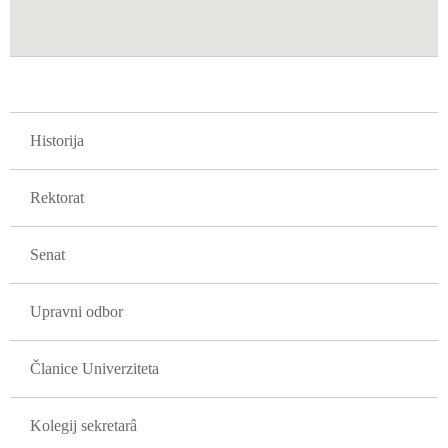
GLAVNA NAVIGACIJA FAKULTETI
Historija
Rektorat
Senat
Upravni odbor
Članice Univerziteta
Kolegij sekretarâ