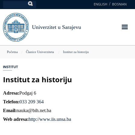
Skoči
ENGLISH
BOSNIAN
Pretraga
na
glavni
sadržaj
Univerzitet u Sarajevu
You
Početna
Članice Univerziteta
Institut za historiju
are
INSTITUT
here
Institut za historiju
Adresa
Podgaj 6
Telefon
033 209 364
Email
nauka@bih.net.ba
Web adresa
http://www.iis.unsa.ba