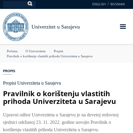
Skoči
ENGLISH
BOSNIAN
Pretraga
na
glavni
sadržaj
Univerzitet u Sarajevu
You
Početna
O Univerzitetu
Propisi
Pravilnik o korištenju vlastitih prihoda Univerziteta u Sarajevu
are
here
PROPIS
Propisi Univerziteta u Sarajevu
Pravilnik o korištenju vlastitih
prihoda Univerziteta u Sarajevu
Upravni odbor Univerziteta u Sarajevu je na devetoj redovnoj
sjednici održanoj 23. 11. 2022. godine usvojio Pravilnik o
korištenju vlastitih prihoda Univerziteta u Sarajevu.