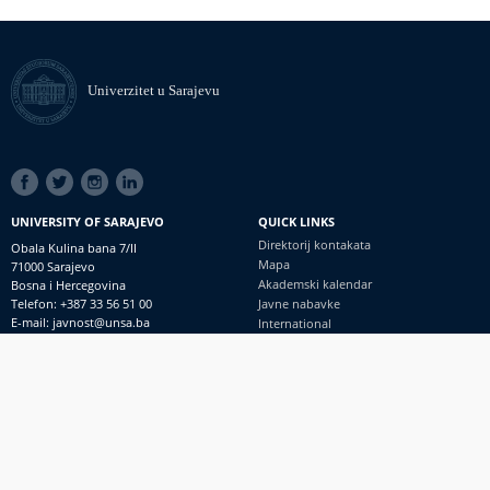
Univerzitet u Sarajevu
SOCIAL
LINKS
UNIVERSITY OF SARAJEVO
QUICK LINKS
Direktorij kontakata
Obala Kulina bana 7/II
Mapa
71000 Sarajevo
Akademski kalendar
Bosna i Hercegovina
Telefon: +387 33 56 51 00
Javne nabavke
E-mail: javnost@unsa.ba
International
© Univerzitet u Sarajevu
Footer
Kontakt
meni
Uvid javnosti i pristup informacijama
PRIJAVI NEPRAVILNOSTI
RSS
prijavikorupciju@unsa.ba