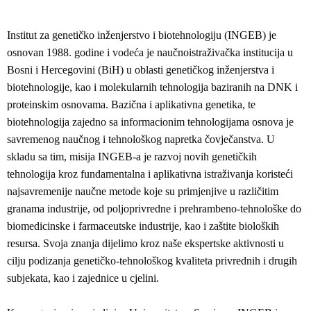
Institut za genetičko inženjerstvo i biotehnologiju (INGEB) je
osnovan 1988. godine i vodeća je naučnoistraživačka institucija u
Bosni i Hercegovini (BiH) u oblasti genetičkog inženjerstva i
biotehnologije, kao i molekularnih tehnologija baziranih na DNK i
proteinskim osnovama. Bazična i aplikativna genetika, te
biotehnologija zajedno sa informacionim tehnologijama osnova je
savremenog naučnog i tehnološkog napretka čovječanstva. U
skladu sa tim, misija INGEB-a je razvoj novih genetičkih
tehnologija kroz fundamentalna i aplikativna istraživanja koristeći
najsavremenije naučne metode koje su primjenjive u različitim
granama industrije, od poljoprivredne i prehrambeno-tehnološke do
biomedicinske i farmaceutske industrije, kao i zaštite bioloških
resursa. Svoja znanja dijelimo kroz naše ekspertske aktivnosti u
cilju podizanja genetičko-tehnološkog kvaliteta privrednih i drugih
subjekata, kao i zajednice u cjelini.