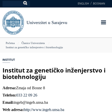
Skoči
ENGLISH
BOSNIAN
Pretraga
na
glavni
sadržaj
Univerzitet u Sarajevu
You
Početna
Članice Univerziteta
Institut za genetičko inženjerstvo i biotehnologiju
are
here
INSTITUT
Institut za genetičko inženjerstvo i
biotehnologiju
Adresa
Zmaja od Bosne 8
Telefon
033 22 09 26
Email
ingeb@ingeb.unsa.ba
Web adresa
http://www.ingeb.unsa.ba