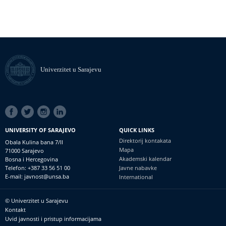
Univerzitet u Sarajevu
SOCIAL
LINKS
UNIVERSITY OF SARAJEVO
QUICK LINKS
Direktorij kontakata
Obala Kulina bana 7/II
Mapa
71000 Sarajevo
Akademski kalendar
Bosna i Hercegovina
Telefon: +387 33 56 51 00
Javne nabavke
E-mail: javnost@unsa.ba
International
© Univerzitet u Sarajevu
Footer
Kontakt
meni
Uvid javnosti i pristup informacijama