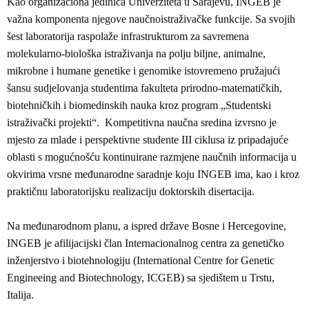
Kao organizaciona jedinica Univerziteta u Sarajevu, INGEB je
važna komponenta njegove naučnoistraživačke funkcije. Sa svojih
šest laboratorija raspolaže infrastrukturom za savremena
molekularno-biološka istraživanja na polju biljne, animalne,
mikrobne i humane genetike i genomike istovremeno pružajući
šansu sudjelovanja studentima fakulteta prirodno-matematičkih,
biotehničkih i biomedinskih nauka kroz program „Studentski
istraživački projekti“. Kompetitivna naučna sredina izvrsno je
mjesto za mlade i perspektivne studente III ciklusa iz pripadajuće
oblasti s mogućnošću kontinuirane razmjene naučnih informacija u
okvirima vrsne međunarodne saradnje koju INGEB ima, kao i kroz
praktičnu laboratorijsku realizaciju doktorskih disertacija.
Na međunarodnom planu, a ispred države Bosne i Hercegovine,
INGEB je afilijacijski član Internacionalnog centra za genetičko
inženjerstvo i biotehnologiju (International Centre for Genetic
Engineeing and Biotechnology, ICGEB) sa sjedištem u Trstu,
Italija.