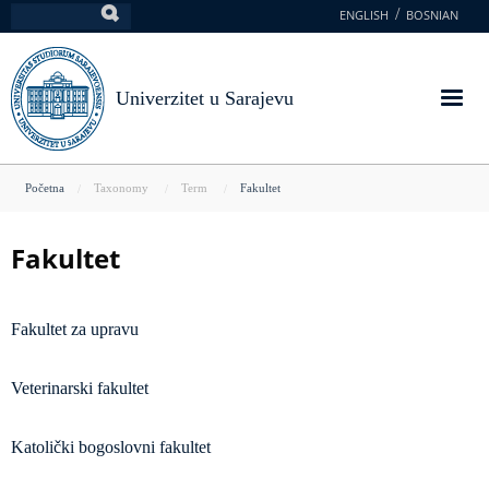
Skoči
ENGLISH
BOSNIAN
Pretraga
na
glavni
sadržaj
Univerzitet u Sarajevu
You
Početna
Taxonomy
Term
Fakultet
are
here
Fakultet
Fakultet za upravu
Veterinarski fakultet
Katolički bogoslovni fakultet