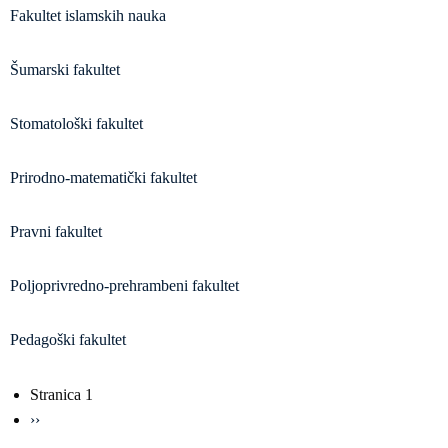
Fakultet islamskih nauka
Šumarski fakultet
Stomatološki fakultet
Prirodno-matematički fakultet
Pravni fakultet
Poljoprivredno-prehrambeni fakultet
Pedagoški fakultet
Obilježavanje
Stranica 1
strana
Sljedeća
››
stranica