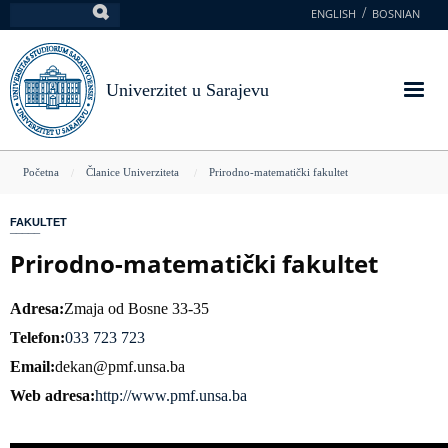
Skoči
ENGLISH
BOSNIAN
Pretraga
na
glavni
sadržaj
Univerzitet u Sarajevu
You
Početna
Članice Univerziteta
Prirodno-matematički fakultet
are
FAKULTET
here
Prirodno-matematički fakultet
Adresa
Zmaja od Bosne 33-35
Telefon
033 723 723
Email
dekan@pmf.unsa.ba
Web adresa
http://www.pmf.unsa.ba