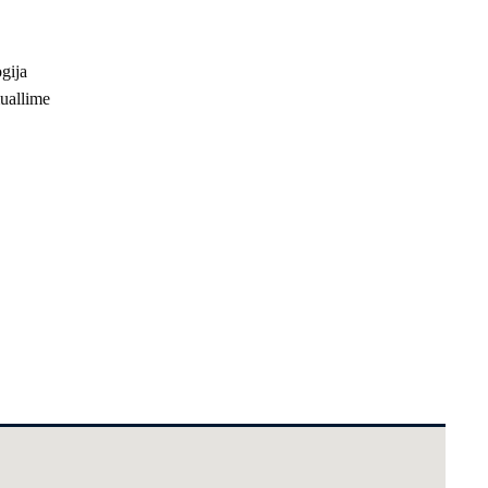
gija
muallime