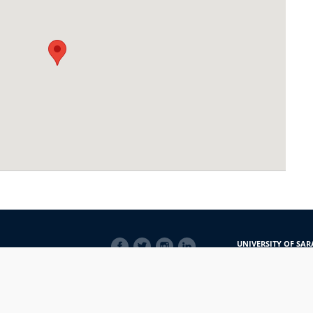
SOCIAL
UNIVERSITY OF SAR
LINKS
Obala Kulina bana 7/
71000 Sarajevo
Bosna i Hercegovina
Telefon: +387 33 56 5
E-mail: javnost@uns