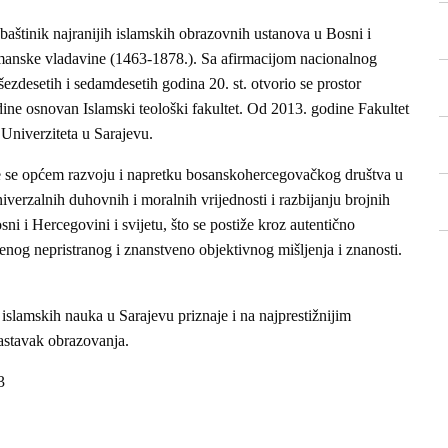
baštinik najranijih islamskih obrazovnih ustanova u Bosni i
manske vladavine (1463-1878.). Sa afirmacijom nacionalnog
ezdesetih i sedamdesetih godina 20. st. otvorio se prostor
dine osnovan Islamski teološki fakultet. Od 2013. godine Fakultet
Univerziteta u Sarajevu.
 se općem razvoju i napretku bosanskohercegovačkog društva u
niverzalnih duhovnih i moralnih vrijednosti i razbijanju brojnih
ni i Hercegovini i svijetu, što se postiže kroz autentično
enog nepristranog i znanstveno objektivnog mišljenja i znanosti.
 islamskih nauka u Sarajevu priznaje i na najprestižnijim
nastavak obrazovanja.
3