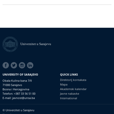
Univerzitet u Sarajevu
SOCIAL
LINKS
UNIVERSITY OF SARAJEVO
QUICK LINKS
Direktorij kontakata
Obala Kulina bana 7/II
Mapa
71000 Sarajevo
Akademski kalendar
Bosna i Hercegovina
Telefon: +387 33 56 51 00
Javne nabavke
E-mail: javnost@unsa.ba
International
© Univerzitet u Sarajevu
Footer