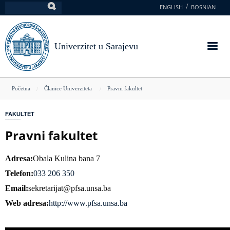
Skoči
ENGLISH
BOSNIAN
Pretraga
na
glavni
sadržaj
Univerzitet u Sarajevu
You
Početna
Članice Univerziteta
Pravni fakultet
are
FAKULTET
here
Pravni fakultet
Adresa
Obala Kulina bana 7
Telefon
033 206 350
Email
sekretarijat@pfsa.unsa.ba
Web adresa
http://www.pfsa.unsa.ba