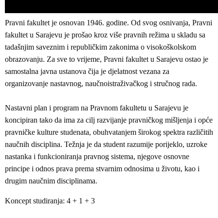
Pravni fakultet je osnovan 1946. godine. Od svog osnivanja, Pravni
fakultet u Sarajevu je prošao kroz više pravnih režima u skladu sa
tadašnjim saveznim i republičkim zakonima o visokoškolskom
obrazovanju. Za sve to vrijeme, Pravni fakultet u Sarajevu ostao je
samostalna javna ustanova čija je djelatnost vezana za
organizovanje nastavnog, naučnoistraživačkog i stručnog rada.
Nastavni plan i program na Pravnom fakultetu u Sarajevu je
koncipiran tako da ima za cilj razvijanje pravničkog mišljenja i opće
pravničke kulture studenata, obuhvatanjem širokog spektra različitih
naučnih disciplina. Težnja je da student razumije porijeklo, uzroke
nastanka i funkcioniranja pravnog sistema, njegove osnovne
principe i odnos prava prema stvarnim odnosima u životu, kao i
drugim naučnim disciplinama.
Koncept studiranja: 4 + 1 + 3