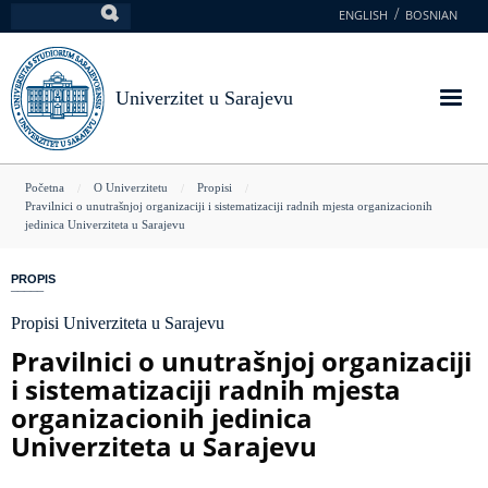
Skoči
ENGLISH
BOSNIAN
Pretraga
na
glavni
sadržaj
Univerzitet u Sarajevu
You
Početna
O Univerzitetu
Propisi
Pravilnici o unutrašnjoj organizaciji i sistematizaciji radnih mjesta organizacionih
are
jedinica Univerziteta u Sarajevu
here
PROPIS
Propisi Univerziteta u Sarajevu
Pravilnici o unutrašnjoj organizaciji
i sistematizaciji radnih mjesta
organizacionih jedinica
Univerziteta u Sarajevu