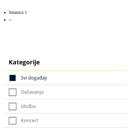
Obilježavanje
Stranica 1
strana
Sljedeća
››
stranica
Kategorije
Svi događaji
Dešavanja
Izložba
Koncert