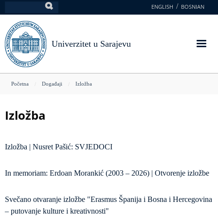
Skoči
ENGLISH
BOSNIAN
Pretraga
na
glavni
sadržaj
Univerzitet u Sarajevu
You
Početna
Događaji
Izložba
are
here
Izložba
Izložba | Nusret Pašić: SVJEDOCI
In memoriam: Erdoan Morankić (2003 – 2026) | Otvorenje izložbe
Svečano otvaranje izložbe "Erasmus Španija i Bosna i Hercegovina
– putovanje kulture i kreativnosti"