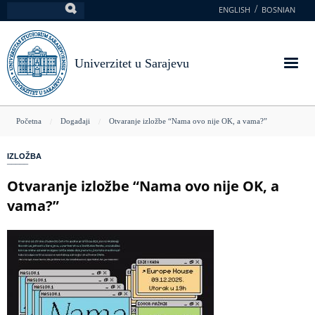
Skoči
ENGLISH
BOSNIAN
Pretraga
na
glavni
sadržaj
Univerzitet u Sarajevu
You
Početna
Događaji
Otvaranje izložbe “Nama ovo nije OK, a vama?”
are
IZLOŽBA
here
Otvaranje izložbe “Nama ovo nije OK, a
vama?”