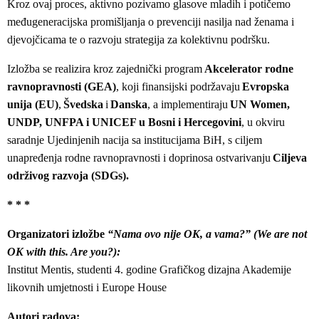
Kroz ovaj proces, aktivno pozivamo glasove mladih i potičemo
međugeneracijska promišljanja o prevenciji nasilja nad ženama i
djevojčicama te o razvoju strategija za kolektivnu podršku.
Izložba se realizira kroz zajednički program
Akcelerator rodne
ravnopravnosti (GEA)
, koji finansijski podržavaju
Evropska
unija (EU)
,
Švedska
i
Danska
, a implementiraju
UN Women,
UNDP, UNFPA i UNICEF u Bosni i Hercegovini
, u okviru
saradnje Ujedinjenih nacija sa institucijama BiH, s ciljem
unapređenja rodne ravnopravnosti i doprinosa ostvarivanju
Ciljeva
održivog razvoja (SDGs).
* * *
Organizatori izložbe
“Nama ovo nije OK, a vama?” (We are not
OK with this. Are you?)
:
Institut Mentis, studenti 4. godine Grafičkog dizajna Akademije
likovnih umjetnosti i Europe House
Autori radova: