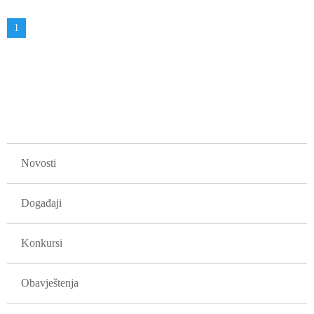
Obilježavanje
Aktuelna
1
strana
stranica
GLAVNA NAVIGACIJA
Novosti
Događaji
Konkursi
Obavještenja