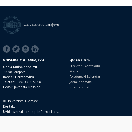
Univerzitet u Sarajevu
SOCIAL
LINKS
UNIVERSITY OF SARAJEVO
QUICK LINKS
Direktorij kontakata
Obala Kulina bana 7/II
Mapa
71000 Sarajevo
Akademski kalendar
Bosna i Hercegovina
Telefon: +387 33 56 51 00
Javne nabavke
E-mail: javnost@unsa.ba
International
© Univerzitet u Sarajevu
Footer
Kontakt
meni
Uvid javnosti i pristup informacijama
PRIJAVI NEPRAVILNOSTI
RSS
prijavikorupciju@unsa.ba