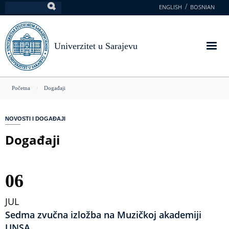
Skoči
ENGLISH
BOSNIAN
Pretraga
na
glavni
sadržaj
Univerzitet u Sarajevu
You
Početna
Događaji
are
here
NOVOSTI I DOGAĐAJI
Događaji
06
JUL
Sedma zvučna izložba na Muzičkoj akademiji
UNSA