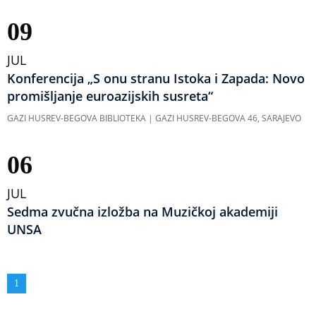
09
JUL
Konferencija „S onu stranu Istoka i Zapada: Novo
promišljanje euroazijskih susreta“
GAZI HUSREV-BEGOVA BIBLIOTEKA | GAZI HUSREV-BEGOVA 46, SARAJEVO
06
JUL
Sedma zvučna izložba na Muzičkoj akademiji
UNSA
Obilježavanje
Aktuelna
1
strana
stranica