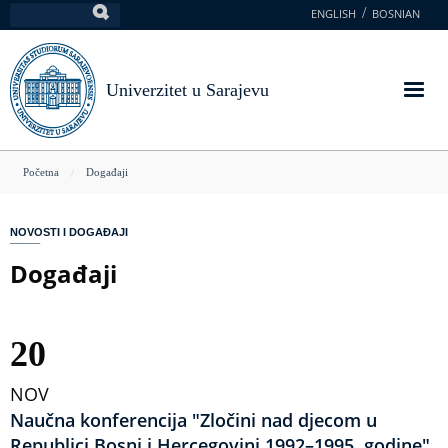
Skoči
ENGLISH
BOSNIAN
Pretraga
na
glavni
sadržaj
Univerzitet u Sarajevu
You
Početna
Događaji
are
here
NOVOSTI I DOGAĐAJI
Događaji
20
NOV
Naučna konferencija "Zločini nad djecom u
Republici Bosni i Hercegovini 1992–1995. godine"