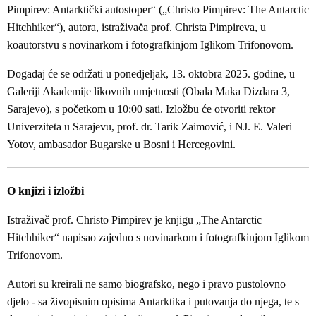
Pimpirev: Antarktički autostoper“ („Christo Pimpirev: The Antarctic
Hitchhiker“), autora, istraživača prof. Christa Pimpireva, u
koautorstvu s novinarkom i fotografkinjom Iglikom Trifonovom.
Događaj će se održati u ponedjeljak, 13. oktobra 2025. godine, u
Galeriji Akademije likovnih umjetnosti (Obala Maka Dizdara 3,
Sarajevo), s početkom u 10:00 sati. Izložbu će otvoriti rektor
Univerziteta u Sarajevu, prof. dr. Tarik Zaimović, i NJ. E. Valeri
Yotov, ambasador Bugarske u Bosni i Hercegovini.
O knjizi i izložbi
Istraživač prof. Christo Pimpirev je knjigu „The Antarctic
Hitchhiker“ napisao zajedno s novinarkom i fotografkinjom Iglikom
Trifonovom.
Autori su kreirali ne samo biografsko, nego i pravo pustolovno
djelo - sa živopisnim opisima Antarktika i putovanja do njega, te s