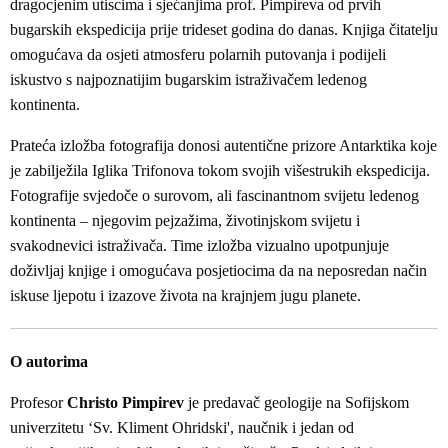
dragocjenim utiscima i sjećanjima prof. Pimpireva od prvih
bugarskih ekspedicija prije trideset godina do danas. Knjiga čitatelju
omogućava da osjeti atmosferu polarnih putovanja i podijeli
iskustvo s najpoznatijim bugarskim istraživačem ledenog
kontinenta.
Prateća izložba fotografija donosi autentične prizore Antarktika koje
je zabilježila Iglika Trifonova tokom svojih višestrukih ekspedicija.
Fotografije svjedoče o surovom, ali fascinantnom svijetu ledenog
kontinenta – njegovim pejzažima, životinjskom svijetu i
svakodnevici istraživača. Time izložba vizualno upotpunjuje
doživljaj knjige i omogućava posjetiocima da na neposredan način
iskuse ljepotu i izazove života na krajnjem jugu planete.
O autorima
Profesor
Christo Pimpirev
je predavač geologije na Sofijskom
univerzitetu ‘Sv. Kliment Ohridski', naučnik i jedan od