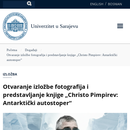
Skoči
ENGLISH
BOSNIAN
Pretraga
na
glavni
sadržaj
Univerzitet u Sarajevu
You
Početna
Događaji
Otvaranje izložbe fotografija i predstavljanje knjige „Christo Pimpirev: Antarktički
are
autostoper“
here
IZLOŽBA
Otvaranje izložbe fotografija i
predstavljanje knjige „Christo Pimpirev:
Antarktički autostoper“