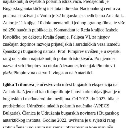
najistaknutijih svjetskih polarnih istraživača. Predsjednik je
Bugarskog antarktičkog instituta i direktor Nacionalnog centra za
polarna istraživanja. Vodio je 32 bugarske ekspedicije na Antarktik.
Autor je 11 knjiga, 10 dokumentarnih i jednog igranog filma, te više
od 250 naučnih publikacija. Komandant je Reda kraljice Izabele
Katoličke, po dekretu Kralja Španije, Felipea VI, za njegov
značajan doprinos razvoju prijateljskih i saradničkih veza između
španskog i bugarskog naroda. Prof. Pimpirev uvršten je u svjetski
rang od stotinu najistaknutijih polarnih istraživača. Po njemu su
nazvani vrh Pimpirev na otoku Alexander, ledenjak Pimpirev i
plaža Pimpirev na ostrvu Livingston na Antarktici.
Iglika Trifonova
je učestvovala u šest bugarskih ekspedicija na
Antarktik. Njen rad kao fotografkinje i novinarke objavljivan je u
bugarskim i međunarodnim medijima. Od 2012. do 2023. bila je
predsjednica Udruženja mladih polarnih naučnika (APECS
Bulgaria). Članica je Udruženja bugarskih novinara i Bugarskog
antarktičkog instituta. Godine 2022. uvrštena je u svjetski rang
stotinu žena u polarnim naukama i obrazovanju koje inspirišu